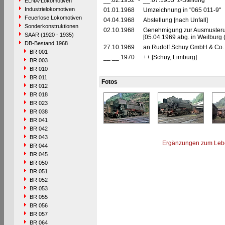
__.02.1952
-
__.07.1953 z-Stellung
ELNA-Lokomotiven
Industrielokomotiven
01.01.1968
Umzeichnung in "065 011-9"
Feuerlose Lokomotiven
04.04.1968
Abstellung [nach Unfall]
Sonderkonstruktionen
02.10.1968
Genehmigung zur Ausmusterun
SAAR (1920 - 1935)
[05.04.1969 abg. in Weilburg (
DB-Bestand 1968
27.10.1969
an Rudolf Schuy GmbH & Co. K
BR 001
__.__.1970
++ [Schuy, Limburg]
BR 003
BR 010
BR 011
Fotos
BR 012
BR 018
BR 023
BR 038
BR 041
BR 042
BR 043
Ergänzungen zum Leb
BR 044
BR 045
BR 050
BR 051
BR 052
BR 053
BR 055
BR 056
BR 057
BR 064