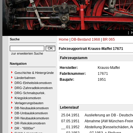
Suche
Home
|
DB-Bestand 1968
|
BR 065
Fahrzeugportrait Krauss-Maffei 17671
zur erweiterten Suche
Fahrzeugstamm
Navigation
Hersteller:
Krauss-Maffei
Geschichte & Hintergründe
Fabriknummer:
17671
Länderbahnen
Baujahr:
1951
DRG-Einheitslokomotiven
DRG-Zahnradlokomotiven
DRG-Schmalspurlok.
Kriegslokomotiven
Verlagerungsbauten
Lebenslauf
DB-Neubaulokomotiven
DB-Umbaulokomotiven
25.04.1951
Auslieferung an DB - Deutsc
DR-Neubaulokomotiven
07.05.1951
Abnahme [AW München-Frei
DR-Rekolokomotiven
__.01.1952
Abstellung [Kesselschäden, 
DR - "6000er"