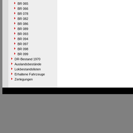
BR 065
BR 066
BR 078
BR 082
BR 086
BR 089
BR 093
BR 094
BR 097
BR 098
BR 099
DR-Bestand 1970
Auslandsbestände
Lokbestandslisten
Erhaltene Fahrzeuge
Zerlegungen