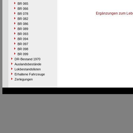
BR 065
BR 066
Ergänzungen zum Leb
BR 078
BR 082
BR 086
BR 089
BR 093
BR 094
BR 097
BR 098
BR 099
DR-Bestand 1970
Auslandsbestände
Lokbestandslisten
Erhaltene Fahrzeuge
Zerlegungen