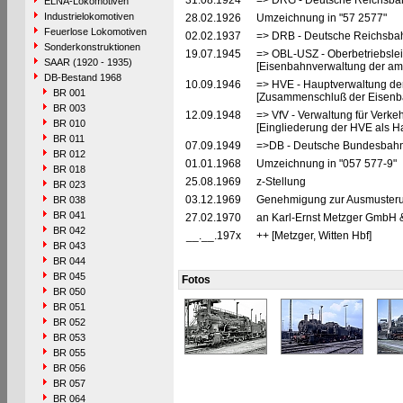
31.08.1924
=> DRG - Deutsche Reichsbah
ELNA-Lokomotiven
Industrielokomotiven
28.02.1926
Umzeichnung in "57 2577"
Feuerlose Lokomotiven
02.02.1937
=> DRB - Deutsche Reichsbah
Sonderkonstruktionen
19.07.1945
=> OBL-USZ - Oberbetriebslei
SAAR (1920 - 1935)
[Eisenbahnverwaltung der ame
DB-Bestand 1968
10.09.1946
=> HVE - Hauptverwaltung de
BR 001
[Zusammenschluß der Eisenba
BR 003
12.09.1948
=> VfV - Verwaltung für Verke
BR 010
[Eingliederung der HVE als Ha
BR 011
07.09.1949
=>DB - Deutsche Bundesbahn
BR 012
01.01.1968
Umzeichnung in "057 577-9"
BR 018
25.08.1969
z-Stellung
BR 023
03.12.1969
Genehmigung zur Ausmusteru
BR 038
BR 041
27.02.1970
an Karl-Ernst Metzger GmbH &
BR 042
__.__.197x
++ [Metzger, Witten Hbf]
BR 043
BR 044
BR 045
Fotos
BR 050
BR 051
BR 052
BR 053
BR 055
BR 056
BR 057
BR 064