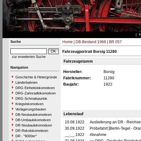
Suche
Home
|
DB-Bestand 1968
|
BR 057
Fahrzeugportrait Borsig 11280
zur erweiterten Suche
Fahrzeugstamm
Navigation
Hersteller:
Borsig
Geschichte & Hintergründe
Fabriknummer:
11280
Länderbahnen
Baujahr:
1922
DRG-Einheitslokomotiven
DRG-Zahnradlokomotiven
DRG-Schmalspurlok.
Kriegslokomotiven
Verlagerungsbauten
Lebenslauf
DB-Neubaulokomotiven
DB-Umbaulokomotiven
10.08.1922
Auslieferung an DR - Reichs
DR-Neubaulokomotiven
30.09.1922
Probefahrt [Berlin-Tegel - Ora
DR-Rekolokomotiven
__.__.1922
Abnahme
DR - "6000er"