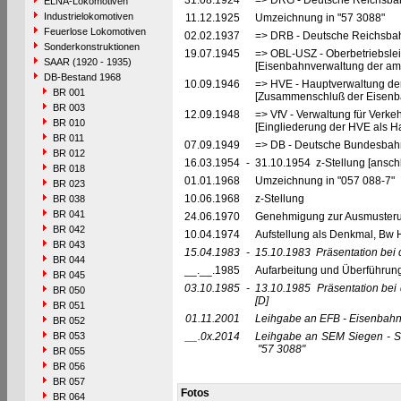
31.08.1924
=> DRG - Deutsche Reichsbah
ELNA-Lokomotiven
Industrielokomotiven
11.12.1925
Umzeichnung in "57 3088"
Feuerlose Lokomotiven
02.02.1937
=> DRB - Deutsche Reichsbah
Sonderkonstruktionen
19.07.1945
=> OBL-USZ - Oberbetriebslei
SAAR (1920 - 1935)
[Eisenbahnverwaltung der ame
DB-Bestand 1968
10.09.1946
=> HVE - Hauptverwaltung de
BR 001
[Zusammenschluß der Eisenba
BR 003
12.09.1948
=> VfV - Verwaltung für Verke
BR 010
[Eingliederung der HVE als Ha
BR 011
07.09.1949
=> DB - Deutsche Bundesbah
BR 012
16.03.1954
-
31.10.1954 z-Stellung [ansch
BR 018
01.01.1968
Umzeichnung in "057 088-7"
BR 023
10.06.1968
z-Stellung
BR 038
BR 041
24.06.1970
Genehmigung zur Ausmusteru
BR 042
10.04.1974
Aufstellung als Denkmal, Bw 
BR 043
15.04.1983
-
15.10.1983
Präsentation bei
BR 044
__.__.1985
Aufarbeitung und Überführun
BR 045
03.10.1985
-
13.10.1985
Präsentation be
BR 050
[D]
BR 051
01.11.2001
Leihgabe an EFB - Eisenbahnfr
BR 052
BR 053
__.0x.2014
Leihgabe an SEM Siegen - Sü
"57 3088"
BR 055
BR 056
BR 057
Fotos
BR 064