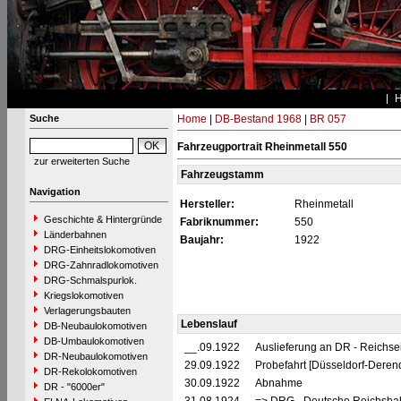
Suche
Home
|
DB-Bestand 1968
|
BR 057
Fahrzeugportrait Rheinmetall 550
zur erweiterten Suche
Fahrzeugstamm
Navigation
Hersteller:
Rheinmetall
Geschichte & Hintergründe
Fabriknummer:
550
Länderbahnen
Baujahr:
1922
DRG-Einheitslokomotiven
DRG-Zahnradlokomotiven
DRG-Schmalspurlok.
Kriegslokomotiven
Verlagerungsbauten
Lebenslauf
DB-Neubaulokomotiven
DB-Umbaulokomotiven
__.09.1922
Auslieferung an DR - Reichs
DR-Neubaulokomotiven
29.09.1922
Probefahrt [Düsseldorf-Derend
DR-Rekolokomotiven
30.09.1922
Abnahme
DR - "6000er"