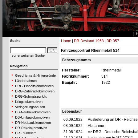
Suche
Home
|
DB-Bestand 1968
|
BR 057
Fahrzeugportrait Rheinmetall 514
zur erweiterten Suche
Fahrzeugstamm
Navigation
Hersteller:
Rheinmetall
Geschichte & Hintergründe
Fabriknummer:
514
Länderbahnen
Baujahr:
1922
DRG-Einheitslokomotiven
DRG-Zahnradlokomotiven
DRG-Schmalspurlok.
Kriegslokomotiven
Verlagerungsbauten
Lebenslauf
DB-Neubaulokomotiven
DB-Umbaulokomotiven
06.09.1922
Auslieferung an DR - Reichs
DR-Neubaulokomotiven
08.09.1922
Abnahme
DR-Rekolokomotiven
31.08.1924
=> DRG - Deutsche Reichsbah
DR - "6000er"