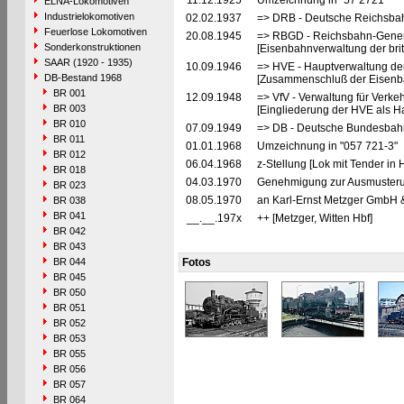
11.12.1925
Umzeichnung in "57 2721"
ELNA-Lokomotiven
Industrielokomotiven
02.02.1937
=> DRB - Deutsche Reichsbah
Feuerlose Lokomotiven
20.08.1945
=> RBGD - Reichsbahn-General
Sonderkonstruktionen
[Eisenbahnverwaltung der brit
SAAR (1920 - 1935)
10.09.1946
=> HVE - Hauptverwaltung de
DB-Bestand 1968
[Zusammenschluß der Eisenba
BR 001
12.09.1948
=> VfV - Verwaltung für Verke
BR 003
[Eingliederung der HVE als Ha
BR 010
07.09.1949
=> DB - Deutsche Bundesbah
BR 011
01.01.1968
Umzeichnung in "057 721-3"
BR 012
06.04.1968
z-Stellung [Lok mit Tender in
BR 018
04.03.1970
Genehmigung zur Ausmusteru
BR 023
08.05.1970
an Karl-Ernst Metzger GmbH &
BR 038
BR 041
__.__.197x
++ [Metzger, Witten Hbf]
BR 042
BR 043
BR 044
Fotos
BR 045
BR 050
BR 051
BR 052
BR 053
BR 055
BR 056
BR 057
BR 064