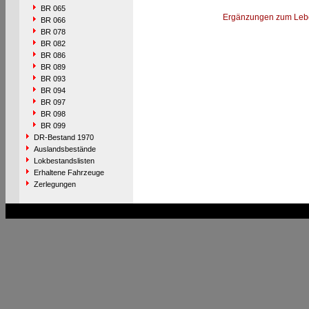
BR 065
Ergänzungen zum Leb
BR 066
BR 078
BR 082
BR 086
BR 089
BR 093
BR 094
BR 097
BR 098
BR 099
DR-Bestand 1970
Auslandsbestände
Lokbestandslisten
Erhaltene Fahrzeuge
Zerlegungen