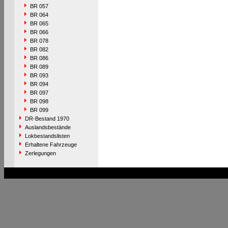
BR 057
BR 064
BR 065
BR 066
BR 078
BR 082
BR 086
BR 089
BR 093
BR 094
BR 097
BR 098
BR 099
DR-Bestand 1970
Auslandsbestände
Lokbestandslisten
Erhaltene Fahrzeuge
Zerlegungen