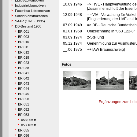
ELNA-Lokomotiven
10.09.1946
=> HVE - Hauptverwaltung de
Industrielokomotiven
[Zusammenschluß der Eisenba
Feuerlose Lokomotiven
12.09.1948
=> VfV - Verwaltung für Verke
Sonderkonstruktionen
[Eingliederung der HVE als Ha
SAAR (1920 - 1935)
07.09.1949
=> DB - Deutsche Bundesbah
DB-Bestand 1968
01.01.1968
Umzeichnung in "053 122-8"
BR 001
BR 003
03.09.1974
z-Stellung
BR 010
05.12.1974
Genehmigung zur Ausmusterun
BR 011
__.06.1975
++ [AW Braunschweig]
BR 012
BR 018
BR 023
Fotos
BR 038
BR 041
BR 042
BR 043
BR 044
BR 045
BR 050
Ergänzungen zum Leb
BR 051
BR 052
BR 053
053 00x ff
053 10x ff
BR 055
BR 056