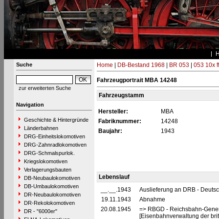
Suche
Home
|
DB-Bestand 1968
|
BR 053
|
053 10x f
Fahrzeugportrait MBA 14248
zur erweiterten Suche
Fahrzeugstamm
Navigation
Hersteller:
MBA
Geschichte & Hintergründe
Fabriknummer:
14248
Länderbahnen
Baujahr:
1943
DRG-Einheitslokomotiven
DRG-Zahnradlokomotiven
DRG-Schmalspurlok.
Kriegslokomotiven
Verlagerungsbauten
Lebenslauf
DB-Neubaulokomotiven
DB-Umbaulokomotiven
__.__.1943
Auslieferung an DRB - Deuts
DR-Neubaulokomotiven
19.11.1943
Abnahme
DR-Rekolokomotiven
20.08.1945
=> RBGD - Reichsbahn-General
DR - "6000er"
[Eisenbahnverwaltung der brit