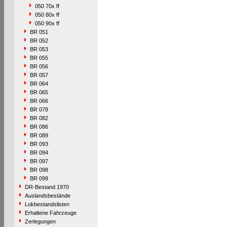
050 70x ff
050 80x ff
050 90x ff
BR 051
BR 052
BR 053
BR 055
BR 056
BR 057
BR 064
BR 065
BR 066
BR 078
BR 082
BR 086
BR 089
BR 093
BR 094
BR 097
BR 098
BR 099
DR-Bestand 1970
Auslandsbestände
Lokbestandslisten
Erhaltene Fahrzeuge
Zerlegungen