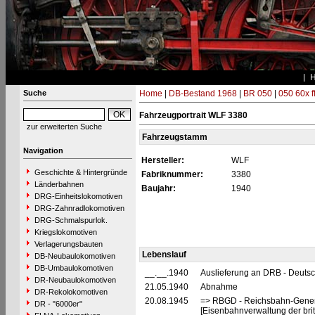
Suche
Home
|
DB-Bestand 1968
|
BR 050
|
050 60x f
Fahrzeugportrait WLF 3380
zur erweiterten Suche
Fahrzeugstamm
Navigation
Hersteller:
WLF
Geschichte & Hintergründe
Fabriknummer:
3380
Länderbahnen
Baujahr:
1940
DRG-Einheitslokomotiven
DRG-Zahnradlokomotiven
DRG-Schmalspurlok.
Kriegslokomotiven
Verlagerungsbauten
Lebenslauf
DB-Neubaulokomotiven
DB-Umbaulokomotiven
__.__.1940
Auslieferung an DRB - Deuts
DR-Neubaulokomotiven
21.05.1940
Abnahme
DR-Rekolokomotiven
20.08.1945
=> RBGD - Reichsbahn-General
DR - "6000er"
[Eisenbahnverwaltung der brit