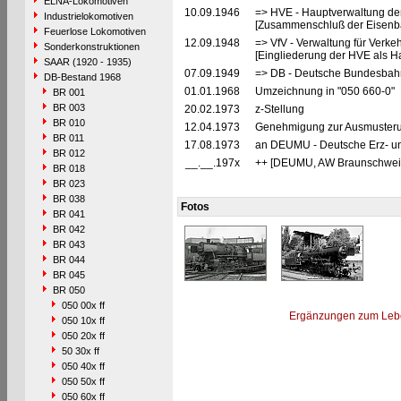
ELNA-Lokomotiven
10.09.1946
=> HVE - Hauptverwaltung de
Industrielokomotiven
[Zusammenschluß der Eisenba
Feuerlose Lokomotiven
12.09.1948
=> VfV - Verwaltung für Verke
Sonderkonstruktionen
[Eingliederung der HVE als Ha
SAAR (1920 - 1935)
07.09.1949
=> DB - Deutsche Bundesbahn
DB-Bestand 1968
01.01.1968
Umzeichnung in "050 660-0"
BR 001
BR 003
20.02.1973
z-Stellung
BR 010
12.04.1973
Genehmigung zur Ausmusterun
BR 011
17.08.1973
an DEUMU - Deutsche Erz- un
BR 012
__.__.197x
++ [DEUMU, AW Braunschwei
BR 018
BR 023
BR 038
Fotos
BR 041
BR 042
BR 043
BR 044
BR 045
BR 050
050 00x ff
Ergänzungen zum Leb
050 10x ff
050 20x ff
50 30x ff
050 40x ff
050 50x ff
050 60x ff