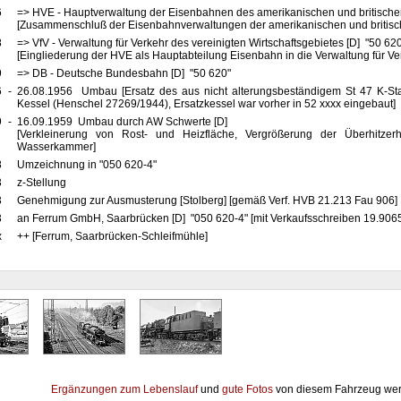
6
=> HVE - Hauptverwaltung der Eisenbahnen des amerikanischen und britische
[Zusammenschluß der Eisenbahnverwaltungen der amerikanischen und britis
8
=> VfV - Verwaltung für Verkehr des vereinigten Wirtschaftsgebietes [D] "50 62
[Eingliederung der HVE als Hauptabteilung Eisenbahn in die Verwaltung für Ve
9
=> DB - Deutsche Bundesbahn [D] "50 620"
6
-
26.08.1956 Umbau [Ersatz des aus nicht alterungsbeständigem St 47 K-Stah
Kessel (Henschel 27269/1944), Ersatzkessel war vorher in 52 xxxx eingebaut]
9
-
16.09.1959 Umbau durch AW Schwerte [D]
[Verkleinerung von Rost- und Heizfläche, Vergrößerung der Überhitzer
Wasserkammer]
8
Umzeichnung in "050 620-4"
3
z-Stellung
3
Genehmigung zur Ausmusterung [Stolberg] [gemäß Verf. HVB 21.213 Fau 906]
3
an Ferrum GmbH, Saarbrücken [D] "050 620-4" [mit Verkaufsschreiben 19.9065
x
++ [Ferrum, Saarbrücken-Schleifmühle]
Ergänzungen zum Lebenslauf
und
gute Fotos
von diesem Fahrzeug wer