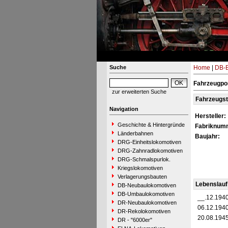
Suche
Home
|
DB-B
Fahrzeugpor
zur erweiterten Suche
Fahrzeugs
Navigation
Hersteller:
Geschichte & Hintergründe
Fabriknum
Länderbahnen
Baujahr:
DRG-Einheitslokomotiven
DRG-Zahnradlokomotiven
DRG-Schmalspurlok.
Kriegslokomotiven
Verlagerungsbauten
Lebenslauf
DB-Neubaulokomotiven
DB-Umbaulokomotiven
__.12.194
DR-Neubaulokomotiven
06.12.194
DR-Rekolokomotiven
20.08.194
DR - "6000er"