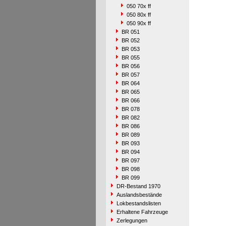
050 70x ff
050 80x ff
050 90x ff
BR 051
BR 052
BR 053
BR 055
BR 056
BR 057
BR 064
BR 065
BR 066
BR 078
BR 082
BR 086
BR 089
BR 093
BR 094
BR 097
BR 098
BR 099
DR-Bestand 1970
Auslandsbestände
Lokbestandslisten
Erhaltene Fahrzeuge
Zerlegungen