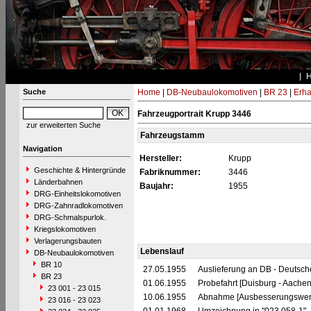
Suche
Home
|
DB-Neubaulokomotiven
|
BR 23
|
Erha
Fahrzeugportrait Krupp 3446
zur erweiterten Suche
Fahrzeugstamm
Navigation
Hersteller:
Krupp
Geschichte & Hintergründe
Fabriknummer:
3446
Länderbahnen
Baujahr:
1955
DRG-Einheitslokomotiven
DRG-Zahnradlokomotiven
DRG-Schmalspurlok.
Kriegslokomotiven
Verlagerungsbauten
Lebenslauf
DB-Neubaulokomotiven
BR 10
27.05.1955
Auslieferung an DB - Deutsc
BR 23
01.06.1955
Probefahrt [Duisburg - Aachen
23 001 - 23 015
10.06.1955
Abnahme [Ausbesserungswerk
23 016 - 23 023