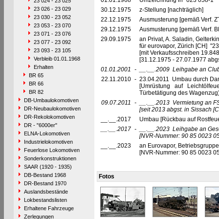
01.01.1968
Umzeichnung in "023 058-1"
23 024 - 23 025
23 026 - 23 029
30.12.1975
z-Stellung [nachträglich]
23 030 - 23 052
22.12.1975
Ausmusterung [gemäß Verf. Z
23 053 - 23 070
29.12.1975
Ausmusterung [gemäß Verf. B
23 071 - 23 076
29.09.1975
an Privat, A. Saladin, Gelterk
23 077 - 23 092
für eurovapor, Zürich [CH] "2
23 093 - 23 105
[mit Verkaufsschreiben 19.848
Verbleib 01.01.1968
[31.12.1975 - 27.07.1977 abgs
Erhalten
01.01.2001
-
__.__.2009
Leihgabe an Club
BR 65
22.11.2010
-
23.04.2011 Umbau durch Damp
BR 66
[Umrüstung auf Leichtölfeu
BR 82
Türbetätigung des Wagenzug)
DB-Umbaulokomotiven
09.07.2011
-
__.__.2013
Vermietung an FS
DR-Neubaulokomotiven
[seit 2013 abgst. in Sissach [C
DR-Rekolokomotiven
__.__.2017
Umbau [Rückbau auf Rostfeu
DR - "6000er"
__.__.2017
-
__.__.2023
Leihgabe an Gese
ELNA-Lokomotiven
[NVR-Nummer: 90 85 0023 0
Industrielokomotiven
__.__.2023
an Eurovapor, Betriebsgruppe
Feuerlose Lokomotiven
[NVR-Nummer: 90 85 0023 0
Sonderkonstruktionen
SAAR (1920 - 1935)
DB-Bestand 1968
Fotos
DR-Bestand 1970
Auslandsbestände
Lokbestandslisten
Erhaltene Fahrzeuge
Zerlegungen