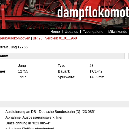
Home
Updates
Typengalerie
Mitwirkende
eubaulokomotiven
|
BR 23
|
Verbleib 01.01.1968
trait Jung 12755
tamm
Jung
Typ:
23
mer:
12755
Bauart:
1'C1'-h2
1957
Spurweite:
1435 mm
7
Auslieferung an DB - Deutsche Bundesbahn [D] "23 085"
7
Abnahme [Ausbesserungswerk Trier]
8
Umzeichnung in "023 085-4"