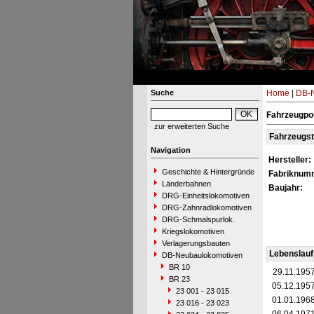
Suche
Home
|
DB-N
Fahrzeugpor
zur erweiterten Suche
Fahrzeugs
Navigation
Hersteller:
Geschichte & Hintergründe
Fabriknum
Länderbahnen
Baujahr:
DRG-Einheitslokomotiven
DRG-Zahnradlokomotiven
DRG-Schmalspurlok.
Kriegslokomotiven
Verlagerungsbauten
Lebenslauf
DB-Neubaulokomotiven
BR 10
29.11.195
BR 23
05.12.195
23 001 - 23 015
01.01.196
23 016 - 23 023