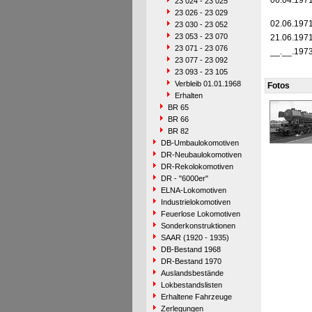
06.04.197
23 024 - 23 025
23 026 - 23 029
02.06.197
23 030 - 23 052
23 053 - 23 070
21.06.197
23 071 - 23 076
__.__.197
23 077 - 23 092
23 093 - 23 105
Verbleib 01.01.1968
Fotos
Erhalten
BR 65
BR 66
BR 82
DB-Umbaulokomotiven
DR-Neubaulokomotiven
DR-Rekolokomotiven
DR - "6000er"
ELNA-Lokomotiven
Industrielokomotiven
Feuerlose Lokomotiven
Sonderkonstruktionen
SAAR (1920 - 1935)
DB-Bestand 1968
DR-Bestand 1970
Auslandsbestände
Lokbestandslisten
Erhaltene Fahrzeuge
Zerlegungen