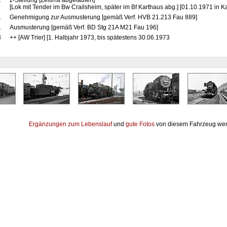
1
z-Stellung [Zeitfrist abgelaufen]
[Lok mit Tender im Bw Crailsheim, später im Bf Karthaus abg.] [01.10.1971 in Ka
1
Genehmigung zur Ausmusterung [gemäß Verf. HVB 21.213 Fau 889]
1
Ausmusterung [gemäß Verf. BD Stg 21A M21 Fau 196]
3
++ [AW Trier] [1. Halbjahr 1973, bis spätestens 30.06.1973
Ergänzungen zum Lebenslauf
und
gute Fotos
von diesem Fahrzeug wer