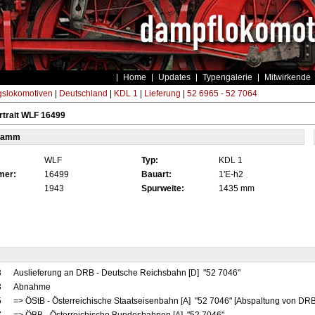
Home
Updates
Typengalerie
Mitwirkende
gslokomotiven
|
Deutschland
|
KDL 1
|
Lieferung
|
52 6965 - 52 7064
trait WLF 16499
tamm
WLF
Typ:
KDL 1
mer:
16499
Bauart:
1'E-h2
1943
Spurweite:
1435 mm
3
Auslieferung an DRB - Deutsche Reichsbahn [D] "52 7046"
3
Abnahme
5
=> ÖStB - Österreichische Staatseisenbahn [A] "52 7046" [Abspaltung von DRB