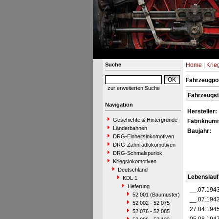
Suche
Home
|
Krie
Fahrzeugpor
zur erweiterten Suche
Fahrzeugs
Navigation
Hersteller:
Geschichte & Hintergründe
Fabriknum
Länderbahnen
Baujahr:
DRG-Einheitslokomotiven
DRG-Zahnradlokomotiven
DRG-Schmalspurlok.
Kriegslokomotiven
Deutschland
Lebenslauf
KDL 1
Lieferung
__.07.194
52 001 (Baumuster)
__.07.194
52 002 - 52 075
27.04.194
52 076 - 52 085