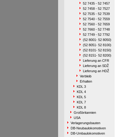
52 7435 - 52 7457
52 7458 - 52 7527
52 7535 - 52 7539
52 7540 - 52 7559
52 7560 - 52 7659
52 7660 - 52 7748
52 7749 - 52 7792
(52 8001- 52 8050)
(52 8051- 52 8100)
(52 8101- 52 8150)
(52 8151- 52 8200)
Lieferung an CFR
Lieferung an SDŽ
Lieferung an HDŽ
Verbleib
Erhalten
KDL 3
KDL 4
KDL 5
KDL 7
KDL 8
Großbritannien
USA
Verlagerungsbauten
DB-Neubaulokomotiven
DB-Umbaulokomotiven