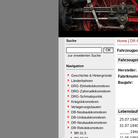
Suche
Home
|
DR-R
Fahrzeugpor
zur erweiterten Suche
Fahrzeugs
Navigation
Hersteller:
Geschichte & Hintergründe
Fabriknum
Länderbahnen
Baujahr:
DRG-Einheitslokomotiven
DRG-Zahnradlokomotiven
DRG-Schmalspurlok.
Kriegslokomotiven
Verlagerungsbauten
Lebenslauf
DB-Neubaulokomotiven
DB-Umbaulokomotiven
25.07.194
DR-Neubaulokomotiven
31.07.194
DR-Rekolokomotiven
__.__.194
BR 01.5