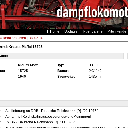
Home
Updates
Typengalerie
Mitwirkende
ekolokomotiven
|
BR 03.10
trait Krauss-Maffei 15725
tamm
Krauss-Maffei
Typ:
03.10
mer:
15725
Bauart:
2'C1'-h3
1940
Spurweite:
1435 mm
0
Auslieferung an DRB - Deutsche Reichsbahn [D] "03 1075"
0
Abnahme [Reichsbahnausbesserungswerk Meiningen]
x
=> DR - Deutsche Reichsbahn [D] "03 1075"