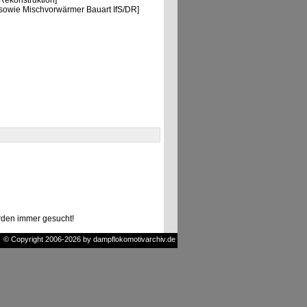
ekonstruktion]
sowie Mischvorwärmer Bauart IfS/DR]
den immer gesucht!
© Copyright 2006-2026 by dampflokomotivarchiv.de