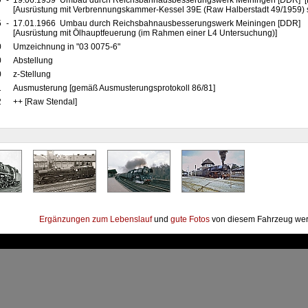
9
-
19.06.1959 Umbau durch Reichsbahnausbesserungswerk Meiningen [DDR] [R
[Ausrüstung mit Verbrennungskammer-Kessel 39E (Raw Halberstadt 49/1959) 
5
-
17.01.1966 Umbau durch Reichsbahnausbesserungswerk Meiningen [DDR]
[Ausrüstung mit Ölhauptfeuerung (im Rahmen einer L4 Untersuchung)]
0
Umzeichnung in "03 0075-6"
0
Abstellung
0
z-Stellung
1
Ausmusterung [gemäß Ausmusterungsprotokoll 86/81]
2
++ [Raw Stendal]
Ergänzungen zum Lebenslauf
und
gute Fotos
von diesem Fahrzeug wer