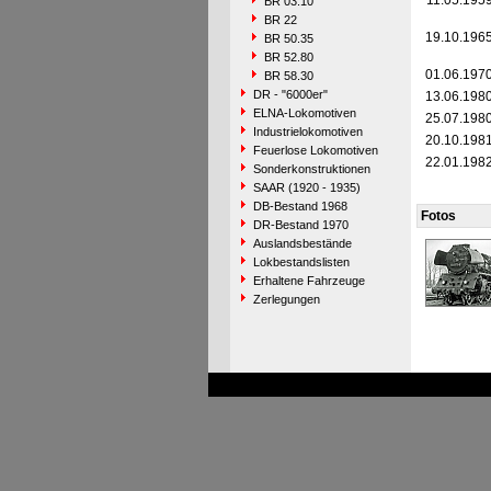
11.05.195
BR 03.10
BR 22
19.10.196
BR 50.35
BR 52.80
01.06.197
BR 58.30
DR - "6000er"
13.06.198
ELNA-Lokomotiven
25.07.198
Industrielokomotiven
20.10.198
Feuerlose Lokomotiven
22.01.198
Sonderkonstruktionen
SAAR (1920 - 1935)
DB-Bestand 1968
Fotos
DR-Bestand 1970
Auslandsbestände
Lokbestandslisten
Erhaltene Fahrzeuge
Zerlegungen