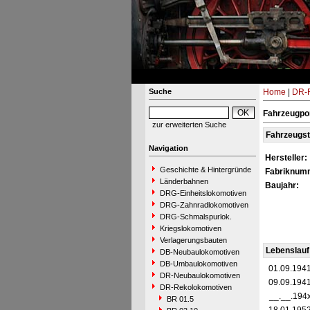
Suche
Home
|
DR-R
Fahrzeugpor
zur erweiterten Suche
Fahrzeugs
Navigation
Hersteller:
Geschichte & Hintergründe
Fabriknum
Länderbahnen
Baujahr:
DRG-Einheitslokomotiven
DRG-Zahnradlokomotiven
DRG-Schmalspurlok.
Kriegslokomotiven
Verlagerungsbauten
Lebenslauf
DB-Neubaulokomotiven
DB-Umbaulokomotiven
01.09.194
DR-Neubaulokomotiven
09.09.194
DR-Rekolokomotiven
__.__.194
BR 01.5