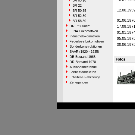
18.01.195
BR 03.10
BR 22
12.08.195
BR 50.35
BR 52.80
01.06.197
BR 58.30
DR - "6000er"
17.09.197
ELNA-Lokomotiven
01.01.197
Industrielokomotiven
05.05.197
Feuerlose Lokomotiven
30.06.197
Sonderkonstruktionen
SAAR (1920 - 1935)
DB-Bestand 1968
Fotos
DR-Bestand 1970
Auslandsbestände
Lokbestandslisten
Erhaltene Fahrzeuge
Zerlegungen