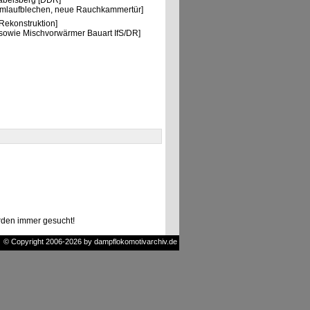
Babelsberg [DDR]
 Umlaufblechen, neue Rauchkammertür]
ekonstruktion]
sowie Mischvorwärmer Bauart IfS/DR]
den immer gesucht!
© Copyright 2006-2026 by dampflokomotivarchiv.de