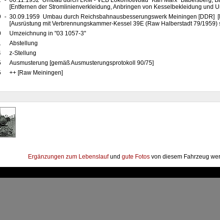
2
-
06.11.1952 Umbau durch LKM - VEB Lokomotivbau "Karl Marx" Babelsberg, 
[Entfernen der Stromlinienverkleidung, Anbringen von Kesselbekleidung und
9
-
30.09.1959 Umbau durch Reichsbahnausbesserungswerk Meiningen [DDR] [R
[Ausrüstung mit Verbrennungskammer-Kessel 39E (Raw Halberstadt 79/1959) 
0
Umzeichnung in "03 1057-3"
1
Abstellung
4
z-Stellung
5
Ausmusterung [gemäß Ausmusterungsprotokoll 90/75]
5
++ [Raw Meiningen]
Ergänzungen zum Lebenslauf
und
gute Fotos
von diesem Fahrzeug wer