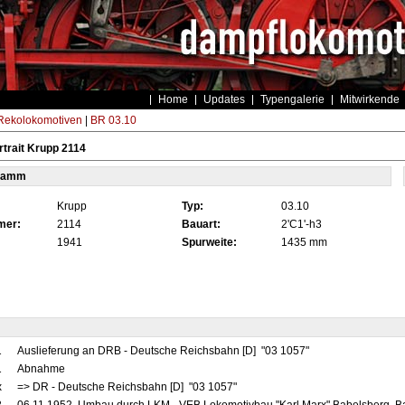
Home
Updates
Typengalerie
Mitwirkende
ekolokomotiven
|
BR 03.10
trait Krupp 2114
tamm
Krupp
Typ:
03.10
mer:
2114
Bauart:
2'C1'-h3
1941
Spurweite:
1435 mm
1
Auslieferung an DRB - Deutsche Reichsbahn [D] "03 1057"
1
Abnahme
x
=> DR - Deutsche Reichsbahn [D] "03 1057"