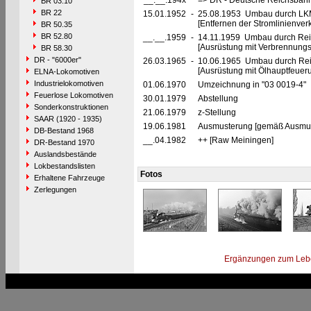
__.__.194x
=> DR - Deutsche Reichsbahn
BR 03.10
BR 22
15.01.1952
-
25.08.1953 Umbau durch LKM
[Entfernen der Stromlinienve
BR 50.35
BR 52.80
__.__.1959
-
14.11.1959 Umbau durch Rei
[Ausrüstung mit Verbrennung
BR 58.30
DR - "6000er"
26.03.1965
-
10.06.1965 Umbau durch Re
[Ausrüstung mit Ölhauptfeuer
ELNA-Lokomotiven
Industrielokomotiven
01.06.1970
Umzeichnung in "03 0019-4"
Feuerlose Lokomotiven
30.01.1979
Abstellung
Sonderkonstruktionen
21.06.1979
z-Stellung
SAAR (1920 - 1935)
19.06.1981
Ausmusterung [gemäß Ausmust
DB-Bestand 1968
__.04.1982
++ [Raw Meiningen]
DR-Bestand 1970
Auslandsbestände
Lokbestandslisten
Fotos
Erhaltene Fahrzeuge
Zerlegungen
Ergänzungen zum Leb