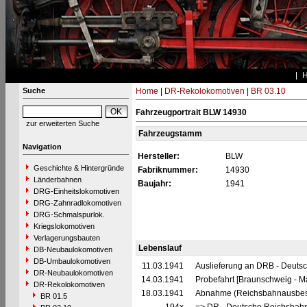
Suche
Home
|
DR-Rekolokomotiven
|
BR 03.10
Fahrzeugportrait BLW 14930
zur erweiterten Suche
Fahrzeugstamm
Navigation
Hersteller:
BLW
Geschichte & Hintergründe
Fabriknummer:
14930
Länderbahnen
Baujahr:
1941
DRG-Einheitslokomotiven
DRG-Zahnradlokomotiven
DRG-Schmalspurlok.
Kriegslokomotiven
Verlagerungsbauten
Lebenslauf
DB-Neubaulokomotiven
DB-Umbaulokomotiven
11.03.1941
Auslieferung an DRB - Deuts
DR-Neubaulokomotiven
14.03.1941
Probefahrt [Braunschweig - 
DR-Rekolokomotiven
18.03.1941
Abnahme (Reichsbahnausbes
BR 01.5