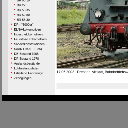
BR 03.10
BR 22
BR 50.35
BR 52.80
BR 58.30
DR - "6000er"
ELNA-Lokomotiven
Industrielokomotiven
Feuerlose Lokomotiven
Sonderkonstruktionen
SAAR (1920 - 1935)
DB-Bestand 1968
DR-Bestand 1970
Auslandsbestände
Lokbestandslisten
17.05.2003 - Dresden-Altstadt, Bahnbetriebs
Erhaltene Fahrzeuge
Zerlegungen