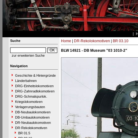
Suche
Home
|
DR-Rekolokomotiven
|
BR 03.10
BLW 14921 - DB Museum "03 1010-2"
zur erweiterten Suche
Navigation
Geschichte & Hintergründe
Länderbahnen
DRG-Einheitslokomotiven
DRG-Zahnradlokomotiven
DRG-Schmalspurlok.
Kriegslokomotiven
Verlagerungsbauten
DB-Neubaulokomotiven
DB-Umbaulokomotiven
DR-Neubaulokomotiven
DR-Rekolokomotiven
BR 01.5