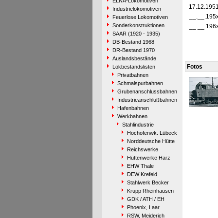
ELNA-Lokomotiven
17.12.195
Industrielokomotiven
__.__.195
Feuerlose Lokomotiven
Sonderkonstruktionen
__.__.196
SAAR (1920 - 1935)
DB-Bestand 1968
DR-Bestand 1970
Auslandsbestände
Fotos
Lokbestandslisten
Privatbahnen
Schmalspurbahnen
Grubenanschlussbahnen
Industrieanschlußbahnen
Hafenbahnen
Werkbahnen
Stahlindustrie
Hochofenwk. Lübeck
Norddeutsche Hütte
Reichswerke
Hüttenwerke Harz
EHW Thale
DEW Krefeld
Stahlwerk Becker
Krupp Rheinhausen
GDK / ATH / EH
Phoenix, Laar
RSW, Meiderich