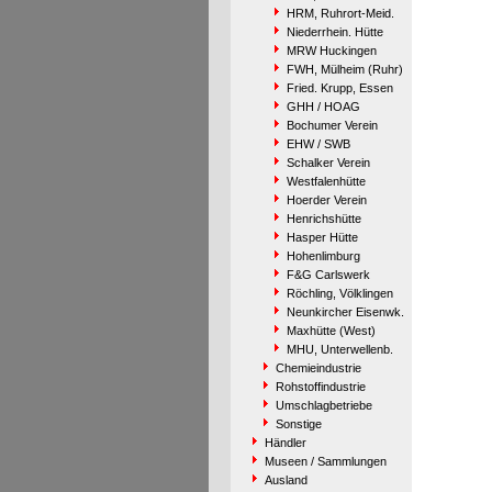
HRM, Ruhrort-Meid.
Niederrhein. Hütte
MRW Huckingen
FWH, Mülheim (Ruhr)
Fried. Krupp, Essen
GHH / HOAG
Bochumer Verein
EHW / SWB
Schalker Verein
Westfalenhütte
Hoerder Verein
Henrichshütte
Hasper Hütte
Hohenlimburg
F&G Carlswerk
Röchling, Völklingen
Neunkircher Eisenwk.
Maxhütte (West)
MHU, Unterwellenb.
Chemieindustrie
Rohstoffindustrie
Umschlagbetriebe
Sonstige
Händler
Museen / Sammlungen
Ausland