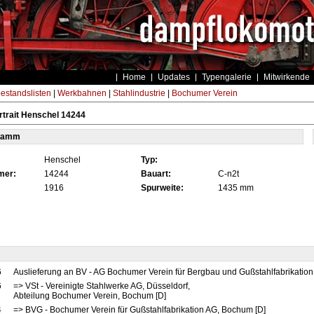
Home
Updates
Typengalerie
Mitwirkende
estandslisten
|
Werkbahnen
|
Stahlindustrie
|
Bochumer Verein
trait Henschel 14244
tamm
Henschel
Typ:
mer:
14244
Bauart:
C-n2t
1916
Spurweite:
1435 mm
6
Auslieferung an BV - AG Bochumer Verein für Bergbau und Gußstahlfabrikatio
6
=> VSt - Vereinigte Stahlwerke AG, Düsseldorf,
Abteilung Bochumer Verein, Bochum [D]
4
=> BVG - Bochumer Verein für Gußstahlfabrikation AG, Bochum [D]