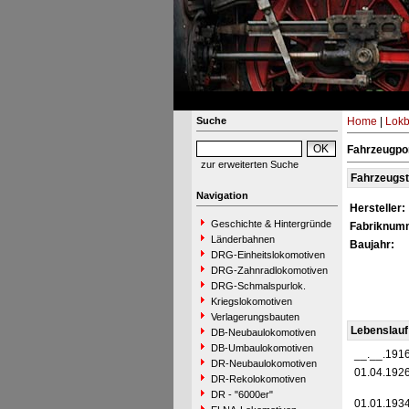
Suche
Home
|
Lokb
Fahrzeugpor
zur erweiterten Suche
Fahrzeugs
Navigation
Hersteller:
Geschichte & Hintergründe
Fabriknum
Länderbahnen
Baujahr:
DRG-Einheitslokomotiven
DRG-Zahnradlokomotiven
DRG-Schmalspurlok.
Kriegslokomotiven
Verlagerungsbauten
Lebenslauf
DB-Neubaulokomotiven
DB-Umbaulokomotiven
__.__.191
DR-Neubaulokomotiven
01.04.192
DR-Rekolokomotiven
DR - "6000er"
01.01.193