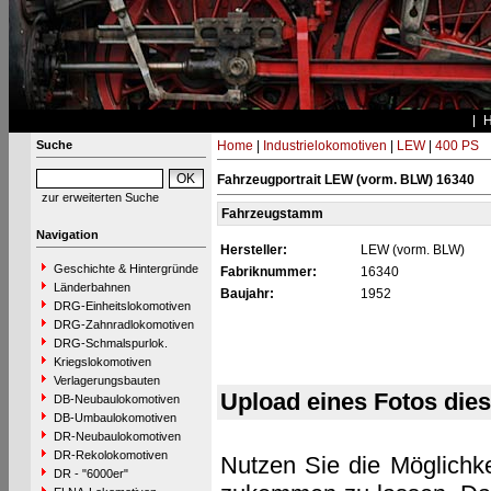
Suche
Home
|
Industrielokomotiven
|
LEW
|
400 PS
Fahrzeugportrait LEW (vorm. BLW) 16340
zur erweiterten Suche
Fahrzeugstamm
Navigation
Hersteller:
LEW (vorm. BLW)
Geschichte & Hintergründe
Fabriknummer:
16340
Länderbahnen
Baujahr:
1952
DRG-Einheitslokomotiven
DRG-Zahnradlokomotiven
DRG-Schmalspurlok.
Kriegslokomotiven
Verlagerungsbauten
Upload eines Fotos die
DB-Neubaulokomotiven
DB-Umbaulokomotiven
DR-Neubaulokomotiven
DR-Rekolokomotiven
Nutzen Sie die Möglichke
DR - "6000er"