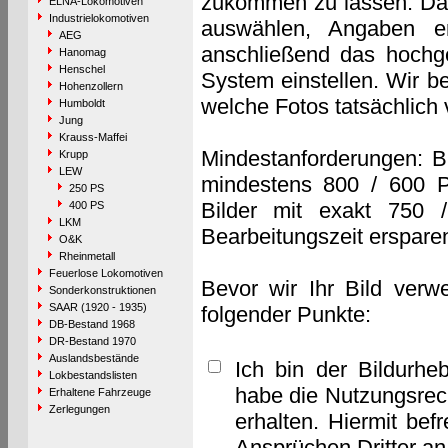
zukommen zu lassen. Das 
ELNA-Lokomotiven
Industrielokomotiven
auswählen, Angaben e
AEG
anschließend das hochge
Hanomag
Henschel
System einstellen. Wir b
Hohenzollern
welche Fotos tatsächlich
Humboldt
Jung
Krauss-Maffei
Mindestanforderungen: B
Krupp
LEW
mindestens 800 / 600 P
250 PS
Bilder mit exakt 750 
400 PS
LKM
Bearbeitungszeit erspare
O&K
Rheinmetall
Feuerlose Lokomotiven
Bevor wir Ihr Bild verw
Sonderkonstruktionen
SAAR (1920 - 1935)
folgender Punkte:
DB-Bestand 1968
DR-Bestand 1970
Auslandsbestände
Ich bin der Bildurhe
Lokbestandslisten
habe die Nutzungsrec
Erhaltene Fahrzeuge
Zerlegungen
erhalten. Hiermit bef
Ansprüchen Dritter a