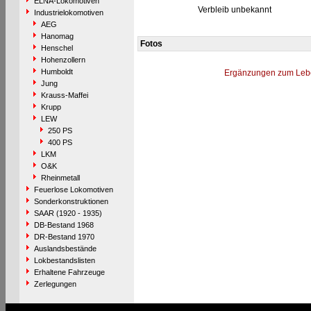
ELNA-Lokomotiven
Verbleib unbekannt
Industrielokomotiven
AEG
Hanomag
Fotos
Henschel
Hohenzollern
Humboldt
Ergänzungen zum Leb
Jung
Krauss-Maffei
Krupp
LEW
250 PS
400 PS
LKM
O&K
Rheinmetall
Feuerlose Lokomotiven
Sonderkonstruktionen
SAAR (1920 - 1935)
DB-Bestand 1968
DR-Bestand 1970
Auslandsbestände
Lokbestandslisten
Erhaltene Fahrzeuge
Zerlegungen