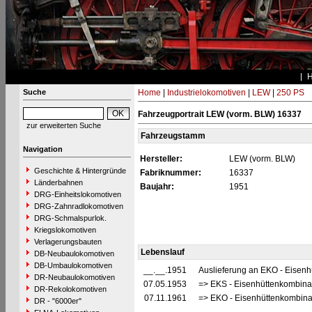
Suche
Home
|
Industrielokomotiven
|
LEW
|
250 PS
Fahrzeugportrait LEW (vorm. BLW) 16337
zur erweiterten Suche
Fahrzeugstamm
Navigation
Hersteller:
LEW (vorm. BLW)
Geschichte & Hintergründe
Fabriknummer:
16337
Länderbahnen
Baujahr:
1951
DRG-Einheitslokomotiven
DRG-Zahnradlokomotiven
DRG-Schmalspurlok.
Kriegslokomotiven
Verlagerungsbauten
Lebenslauf
DB-Neubaulokomotiven
DB-Umbaulokomotiven
__.__.1951
Auslieferung an EKO - Eisenh
DR-Neubaulokomotiven
07.05.1953
=> EKS - Eisenhüttenkombinat 
DR-Rekolokomotiven
07.11.1961
=> EKO - Eisenhüttenkombinat
DR - "6000er"