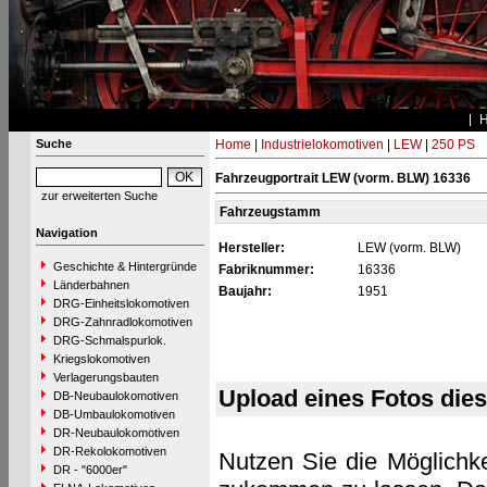
Suche
Home
|
Industrielokomotiven
|
LEW
|
250 PS
Fahrzeugportrait LEW (vorm. BLW) 16336
zur erweiterten Suche
Fahrzeugstamm
Navigation
Hersteller:
LEW (vorm. BLW)
Geschichte & Hintergründe
Fabriknummer:
16336
Länderbahnen
Baujahr:
1951
DRG-Einheitslokomotiven
DRG-Zahnradlokomotiven
DRG-Schmalspurlok.
Kriegslokomotiven
Verlagerungsbauten
Upload eines Fotos die
DB-Neubaulokomotiven
DB-Umbaulokomotiven
DR-Neubaulokomotiven
DR-Rekolokomotiven
Nutzen Sie die Möglichke
DR - "6000er"