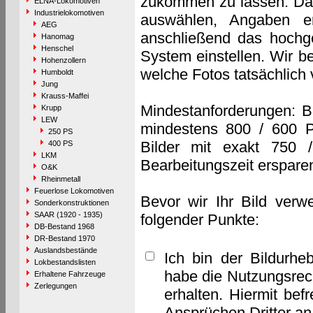
zukommen zu lassen. Das 
ELNA-Lokomotiven
Industrielokomotiven
auswählen, Angaben e
AEG
anschließend das hochge
Hanomag
Henschel
System einstellen. Wir b
Hohenzollern
welche Fotos tatsächlich
Humboldt
Jung
Krauss-Maffei
Mindestanforderungen: B
Krupp
LEW
mindestens 800 / 600 P
250 PS
Bilder mit exakt 750 
400 PS
LKM
Bearbeitungszeit erspare
O&K
Rheinmetall
Feuerlose Lokomotiven
Bevor wir Ihr Bild verw
Sonderkonstruktionen
SAAR (1920 - 1935)
folgender Punkte:
DB-Bestand 1968
DR-Bestand 1970
Auslandsbestände
Ich bin der Bildurhe
Lokbestandslisten
habe die Nutzungsrec
Erhaltene Fahrzeuge
Zerlegungen
erhalten. Hiermit bef
Ansprüchen Dritter a