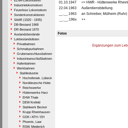
ELNA-Lokomotiven
01.10.1947
=> HWR - Hüttenwerke Rhein
Industrielokomotiven
22.04.1963
Außerdienststellung
Feuerlose Lokomotiven
__.__.1963
an Schreiber, Mülheim (Ruhr)
Sonderkonstruktionen
__.__.196x
++
SAAR (1920 - 1935)
DB-Bestand 1968
DR-Bestand 1970
Fotos
Auslandsbestände
Lokbestandslisten
Privatbahnen
Ergänzungen zum Leb
Schmalspurbahnen
Grubenanschlussbahnen
Industrieanschlußbahnen
Hafenbahnen
Werkbahnen
Stahlindustrie
Hochofenwk. Lübeck
Norddeutsche Hütte
Reichswerke
Hüttenwerke Harz
EHW Thale
DEW Krefeld
Stahlwerk Becker
Krupp Rheinhausen
GDK / ATH / EH
Phoenix, Laar
RSW, Meiderich