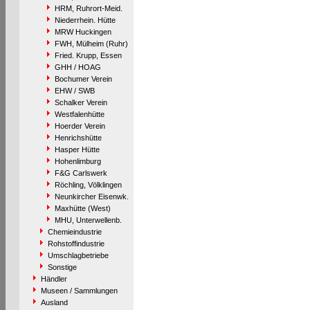
HRM, Ruhrort-Meid.
Niederrhein. Hütte
MRW Huckingen
FWH, Mülheim (Ruhr)
Fried. Krupp, Essen
GHH / HOAG
Bochumer Verein
EHW / SWB
Schalker Verein
Westfalenhütte
Hoerder Verein
Henrichshütte
Hasper Hütte
Hohenlimburg
F&G Carlswerk
Röchling, Völklingen
Neunkircher Eisenwk.
Maxhütte (West)
MHU, Unterwellenb.
Chemieindustrie
Rohstoffindustrie
Umschlagbetriebe
Sonstige
Händler
Museen / Sammlungen
Ausland