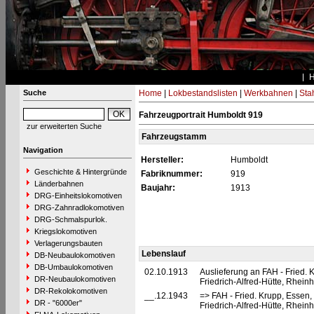
Suche
Home
|
Lokbestandslisten
|
Werkbahnen
|
Stah
Fahrzeugportrait Humboldt 919
zur erweiterten Suche
Fahrzeugstamm
Navigation
Hersteller:
Humboldt
Geschichte & Hintergründe
Fabriknummer:
919
Länderbahnen
Baujahr:
1913
DRG-Einheitslokomotiven
DRG-Zahnradlokomotiven
DRG-Schmalspurlok.
Kriegslokomotiven
Verlagerungsbauten
Lebenslauf
DB-Neubaulokomotiven
DB-Umbaulokomotiven
02.10.1913
Auslieferung an FAH - Fried. 
DR-Neubaulokomotiven
Friedrich-Alfred-Hütte, Rhei
DR-Rekolokomotiven
__.12.1943
=> FAH - Fried. Krupp, Essen,
DR - "6000er"
Friedrich-Alfred-Hütte, Rhei