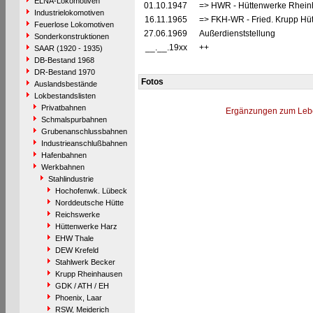
ELNA-Lokomotiven
01.10.1947
=> HWR - Hüttenwerke Rhein
Industrielokomotiven
16.11.1965
=> FKH-WR - Fried. Krupp Hü
Feuerlose Lokomotiven
27.06.1969
Außerdienststellung
Sonderkonstruktionen
__.__.19xx
++
SAAR (1920 - 1935)
DB-Bestand 1968
DR-Bestand 1970
Fotos
Auslandsbestände
Lokbestandslisten
Privatbahnen
Ergänzungen zum Leb
Schmalspurbahnen
Grubenanschlussbahnen
Industrieanschlußbahnen
Hafenbahnen
Werkbahnen
Stahlindustrie
Hochofenwk. Lübeck
Norddeutsche Hütte
Reichswerke
Hüttenwerke Harz
EHW Thale
DEW Krefeld
Stahlwerk Becker
Krupp Rheinhausen
GDK / ATH / EH
Phoenix, Laar
RSW, Meiderich