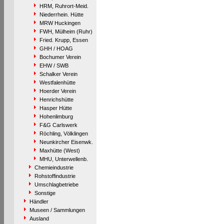
HRM, Ruhrort-Meid.
Niederrhein. Hütte
MRW Huckingen
FWH, Mülheim (Ruhr)
Fried. Krupp, Essen
GHH / HOAG
Bochumer Verein
EHW / SWB
Schalker Verein
Westfalenhütte
Hoerder Verein
Henrichshütte
Hasper Hütte
Hohenlimburg
F&G Carlswerk
Röchling, Völklingen
Neunkircher Eisenwk.
Maxhütte (West)
MHU, Unterwellenb.
Chemieindustrie
Rohstoffindustrie
Umschlagbetriebe
Sonstige
Händler
Museen / Sammlungen
Ausland