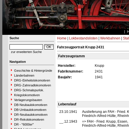
Suche
Home
|
Lokbestandslisten
|
Werkbahnen
|
Stah
Fahrzeugportrait Krupp 2431
zur erweiterten Suche
Fahrzeugstamm
Navigation
Hersteller:
Krupp
Geschichte & Hintergründe
Fabriknummer:
2431
Länderbahnen
Baujahr:
1941
DRG-Einheitslokomotiven
DRG-Zahnradlokomotiven
DRG-Schmalspurlok.
Kriegslokomotiven
Verlagerungsbauten
Lebenslauf
DB-Neubaulokomotiven
DB-Umbaulokomotiven
23.10.1941
Auslieferung an FAH - Fried. 
DR-Neubaulokomotiven
Friedrich-Alfred-Hütte, Rhei
DR-Rekolokomotiven
__.12.1943
=> FAH - Fried. Krupp, Essen,
DR - "6000er"
Friedrich-Alfred-Hütte, Rhei