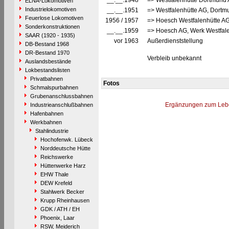
__.__.1948
=> Westfalenhütte Dortmund
ELNA-Lokomotiven
Industrielokomotiven
__.__.1951
=> Westfalenhütte AG, Dortm
Feuerlose Lokomotiven
1956 / 1957
=> Hoesch Westfalenhütte A
Sonderkonstruktionen
__.__.1959
=> Hoesch AG, Werk Westfal
SAAR (1920 - 1935)
vor 1963
Außerdienststellung
DB-Bestand 1968
DR-Bestand 1970
Verbleib unbekannt
Auslandsbestände
Lokbestandslisten
Privatbahnen
Fotos
Schmalspurbahnen
Grubenanschlussbahnen
Ergänzungen zum Leb
Industrieanschlußbahnen
Hafenbahnen
Werkbahnen
Stahlindustrie
Hochofenwk. Lübeck
Norddeutsche Hütte
Reichswerke
Hüttenwerke Harz
EHW Thale
DEW Krefeld
Stahlwerk Becker
Krupp Rheinhausen
GDK / ATH / EH
Phoenix, Laar
RSW, Meiderich