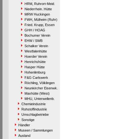
HRM, Ruhrort-Meid.
Niederrhein. Hütte
MRW Huckingen
FWH, Mülheim (Ruhr)
Fried. Krupp, Essen
GHH / HOAG
Bochumer Verein
EHW / SWB
Schalker Verein
Westfalenhütte
Hoerder Verein
Henrichshütte
Hasper Hütte
Hohenlimburg
F&G Carlswerk
Röchling, Völklingen
Neunkircher Eisenwk.
Maxhütte (West)
MHU, Unterwellenb.
Chemieindustrie
Rohstoffindustrie
Umschlagbetriebe
Sonstige
Händler
Museen / Sammlungen
Ausland