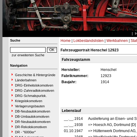
Suche
Home
|
Lokbestandslisten
|
Werkbahnen
|
Stah
Fahrzeugportrait Henschel 12923
zur erweiterten Suche
Fahrzeugstamm
Navigation
Hersteller:
Henschel
Geschichte & Hintergründe
Fabriknummer:
12923
Länderbahnen
Baujahr:
1914
DRG-Einheitslokomotiven
DRG-Zahnradlokomotiven
DRG-Schmalspurlok.
Kriegslokomotiven
Verlagerungsbauten
Lebenslauf
DB-Neubaulokomotiven
DB-Umbaulokomotiven
__.__.1914
Auslieferung an Eisen- und 
DR-Neubaulokomotiven
__.__.1938
=> Hoesch AG, Dortmund [D
DR-Rekolokomotiven
01.10.1947
=> Hüttenwerk Dortmund AG,
DR - "6000er"