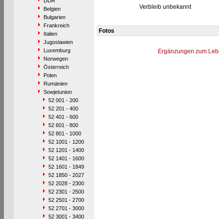
DDR
Verbleib unbekannt
Belgien
Bulgarien
Frankreich
Fotos
Italien
Jugoslawien
Luxemburg
Ergänzungen zum Leb
Norwegen
Österreich
Polen
Rumänien
Sowjetunion
52 001 - 200
52 201 - 400
52 401 - 600
52 601 - 800
52 801 - 1000
52 1001 - 1200
52 1201 - 1400
52 1401 - 1600
52 1601 - 1849
52 1850 - 2027
52 2028 - 2300
52 2301 - 2500
52 2501 - 2700
52 2701 - 3000
52 3001 - 3400