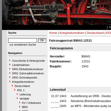
Suche
Home
|
Kriegslokomotiven
|
Deutschland
|
KDL
Fahrzeugportrait BMAG 12531
zur erweiterten Suche
Fahrzeugstamm
Navigation
Hersteller:
BMAG
Geschichte & Hintergründe
Fabriknummer:
12531
Länderbahnen
Baujahr:
1943
DRG-Einheitslokomotiven
DRG-Zahnradlokomotiven
DRG-Schmalspurlok.
Kriegslokomotiven
Deutschland
Lebenslauf
KDL 1
Lieferung
31.07.1943
Auslieferung an DRB - Deuts
Verbleib
__.__.1943
Abnahme [Reichsbahnausbes
KV / Unbekannt
__.__.1945
an MPS - Ministerstvo putej s
BRD