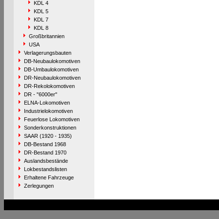
KDL 4
KDL 5
KDL 7
KDL 8
Großbritannien
USA
Verlagerungsbauten
DB-Neubaulokomotiven
DB-Umbaulokomotiven
DR-Neubaulokomotiven
DR-Rekolokomotiven
DR - "6000er"
ELNA-Lokomotiven
Industrielokomotiven
Feuerlose Lokomotiven
Sonderkonstruktionen
SAAR (1920 - 1935)
DB-Bestand 1968
DR-Bestand 1970
Auslandsbestände
Lokbestandslisten
Erhaltene Fahrzeuge
Zerlegungen