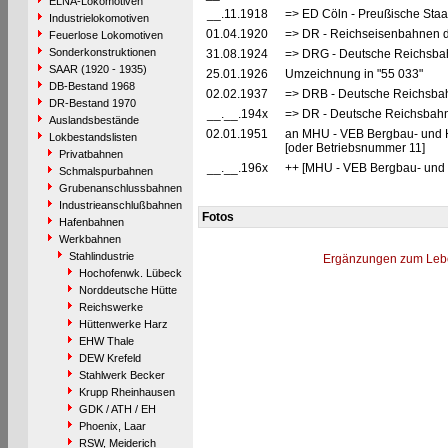
ELNA-Lokomotiven
__.11.1918
=> ED Cöln - Preußische Staa
Industrielokomotiven
01.04.1920
=> DR - Reichseisenbahnen d
Feuerlose Lokomotiven
Sonderkonstruktionen
31.08.1924
=> DRG - Deutsche Reichsbah
SAAR (1920 - 1935)
25.01.1926
Umzeichnung in "55 033"
DB-Bestand 1968
02.02.1937
=> DRB - Deutsche Reichsbah
DR-Bestand 1970
__.__.194x
=> DR - Deutsche Reichsbahn
Auslandsbestände
02.01.1951
an MHU - VEB Bergbau- und H
Lokbestandslisten
[oder Betriebsnummer 11]
Privatbahnen
__.__.196x
++ [MHU - VEB Bergbau- und 
Schmalspurbahnen
Grubenanschlussbahnen
Industrieanschlußbahnen
Fotos
Hafenbahnen
Werkbahnen
Stahlindustrie
Ergänzungen zum Leb
Hochofenwk. Lübeck
Norddeutsche Hütte
Reichswerke
Hüttenwerke Harz
EHW Thale
DEW Krefeld
Stahlwerk Becker
Krupp Rheinhausen
GDK / ATH / EH
Phoenix, Laar
RSW, Meiderich