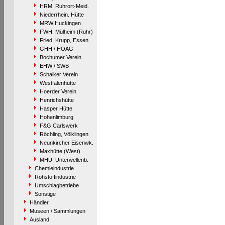
HRM, Ruhrort-Meid.
Niederrhein. Hütte
MRW Huckingen
FWH, Mülheim (Ruhr)
Fried. Krupp, Essen
GHH / HOAG
Bochumer Verein
EHW / SWB
Schalker Verein
Westfalenhütte
Hoerder Verein
Henrichshütte
Hasper Hütte
Hohenlimburg
F&G Carlswerk
Röchling, Völklingen
Neunkircher Eisenwk.
Maxhütte (West)
MHU, Unterwellenb.
Chemieindustrie
Rohstoffindustrie
Umschlagbetriebe
Sonstige
Händler
Museen / Sammlungen
Ausland