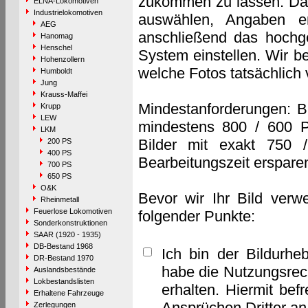
zukommen zu lassen. Das 
ELNA-Lokomotiven
Industrielokomotiven
auswählen, Angaben e
AEG
anschließend das hochge
Hanomag
Henschel
System einstellen. Wir b
Hohenzollern
welche Fotos tatsächlich
Humboldt
Jung
Krauss-Maffei
Mindestanforderungen: B
Krupp
LEW
mindestens 800 / 600 P
LKM
Bilder mit exakt 750 
200 PS
400 PS
Bearbeitungszeit erspare
700 PS
650 PS
O&K
Bevor wir Ihr Bild verw
Rheinmetall
Feuerlose Lokomotiven
folgender Punkte:
Sonderkonstruktionen
SAAR (1920 - 1935)
DB-Bestand 1968
Ich bin der Bildurhe
DR-Bestand 1970
habe die Nutzungsrec
Auslandsbestände
Lokbestandslisten
erhalten. Hiermit bef
Erhaltene Fahrzeuge
Ansprüchen Dritter a
Zerlegungen