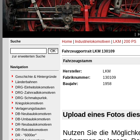
Suche
Home
|
Industrielokomotiven
|
LKM
|
200 PS
Fahrzeugportrait LKM 130109
zur erweiterten Suche
Fahrzeugstamm
Navigation
Hersteller:
LKM
Geschichte & Hintergründe
Fabriknummer:
130109
Länderbahnen
Baujahr:
1958
DRG-Einheitslokomotiven
DRG-Zahnradlokomotiven
DRG-Schmalspurlok.
Kriegslokomotiven
Verlagerungsbauten
Upload eines Fotos die
DB-Neubaulokomotiven
DB-Umbaulokomotiven
DR-Neubaulokomotiven
DR-Rekolokomotiven
Nutzen Sie die Möglichke
DR - "6000er"