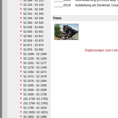
__.__.1993
Ausmusterung [05.2009 abg. in 
52 086 - 52 123
52 124 - 52 143
__.__.2019
Aufstellung als Denkmal, Uclak
52 144 - 52 240
52 241 - 52 343
Fotos
52 344 - 52 349
52 350 - 52 525
52 526 - 52 604
52 605 - 52 691
52 692 - 52 817
52 818 - 52 870
52 871 - 52 874
52 875 - 52 892
Ergänzungen zum Leb
52 1098 - 52 1099
52 1100 - 52 1200
52 1201 - 52 1277
52 1278 - 52 1349
52 1350 - 52 1471
52 1472 - 52 1578
52 1579 - 52 1584
52 1585 - 52 1595
52 1596 - 52 1599
52 1600 - 52 1738
(52 1739- 52 1755)
(52 1756- 52 1765)
52 1796 - 52 1819
(52 1820- 52 1821)
52 1850 - 52 1986