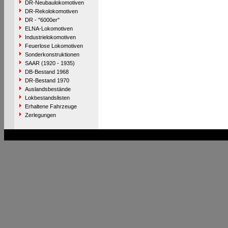
DR-Neubaulokomotiven
DR-Rekolokomotiven
DR - "6000er"
ELNA-Lokomotiven
Industrielokomotiven
Feuerlose Lokomotiven
Sonderkonstruktionen
SAAR (1920 - 1935)
DB-Bestand 1968
DR-Bestand 1970
Auslandsbestände
Lokbestandslisten
Erhaltene Fahrzeuge
Zerlegungen