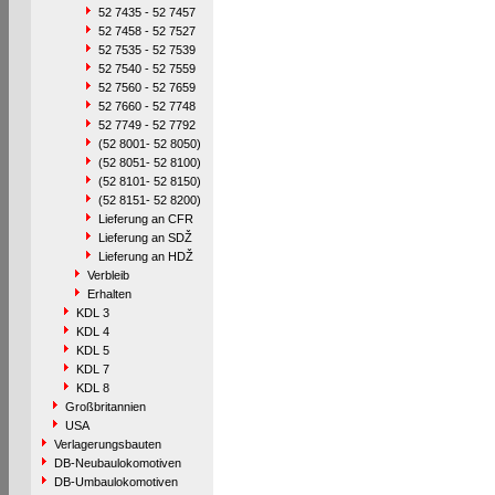
52 7435 - 52 7457
52 7458 - 52 7527
52 7535 - 52 7539
52 7540 - 52 7559
52 7560 - 52 7659
52 7660 - 52 7748
52 7749 - 52 7792
(52 8001- 52 8050)
(52 8051- 52 8100)
(52 8101- 52 8150)
(52 8151- 52 8200)
Lieferung an CFR
Lieferung an SDŽ
Lieferung an HDŽ
Verbleib
Erhalten
KDL 3
KDL 4
KDL 5
KDL 7
KDL 8
Großbritannien
USA
Verlagerungsbauten
DB-Neubaulokomotiven
DB-Umbaulokomotiven