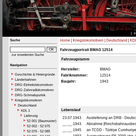
Suche
Home
|
Kriegslokomotiven
|
Deutschland
|
KDL
Fahrzeugportrait BMAG 12514
zur erweiterten Suche
Fahrzeugstamm
Navigation
Hersteller:
BMAG
Geschichte & Hintergründe
Fabriknummer:
12514
Länderbahnen
Baujahr:
1943
DRG-Einheitslokomotiven
DRG-Zahnradlokomotiven
DRG-Schmalspurlok.
Kriegslokomotiven
Deutschland
Lebenslauf
KDL 1
Lieferung
23.07.1943
Auslieferung an DRB - Deuts
52 001 (Baumuster)
__.__.1943
Abnahme [Reichsbahnausbes
52 002 - 52 075
__.__.1945
an TCDD - Türkiye Cumhuriyet
52 076 - 52 085