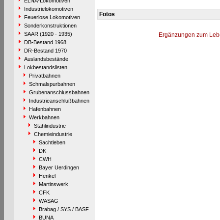
ELNA-Lokomotiven
Industrielokomotiven
Fotos
Feuerlose Lokomotiven
Sonderkonstruktionen
SAAR (1920 - 1935)
Ergänzungen zum Leb
DB-Bestand 1968
DR-Bestand 1970
Auslandsbestände
Lokbestandslisten
Privatbahnen
Schmalspurbahnen
Grubenanschlussbahnen
Industrieanschlußbahnen
Hafenbahnen
Werkbahnen
Stahlindustrie
Chemieindustrie
Sachtleben
DK
CWH
Bayer Uerdingen
Henkel
Martinswerk
CFK
WASAG
Brabag / SYS / BASF
BUNA