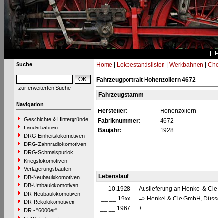
Suche
Home
|
Lokbestandslisten
|
Werkbahnen
|
Che
Fahrzeugportrait Hohenzollern 4672
zur erweiterten Suche
Fahrzeugstamm
Navigation
Hersteller:
Hohenzollern
Geschichte & Hintergründe
Fabriknummer:
4672
Länderbahnen
Baujahr:
1928
DRG-Einheitslokomotiven
DRG-Zahnradlokomotiven
DRG-Schmalspurlok.
Kriegslokomotiven
Verlagerungsbauten
Lebenslauf
DB-Neubaulokomotiven
DB-Umbaulokomotiven
__.10.1928
Auslieferung an Henkel & Ci
DR-Neubaulokomotiven
__.__.19xx
=> Henkel & Cie GmbH, Düss
DR-Rekolokomotiven
__.__.1967
++
DR - "6000er"