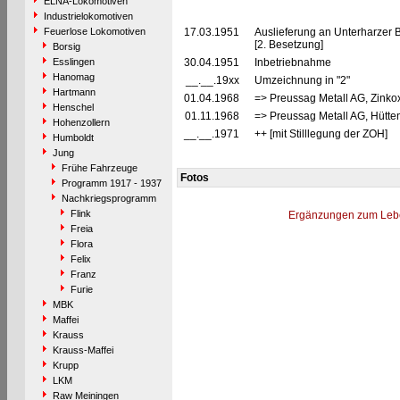
ELNA-Lokomotiven
Industrielokomotiven
Feuerlose Lokomotiven
17.03.1951
Auslieferung an Unterharzer 
[2. Besetzung]
Borsig
Esslingen
30.04.1951
Inbetriebnahme
Hanomag
__.__.19xx
Umzeichnung in "2"
Hartmann
01.04.1968
=> Preussag Metall AG, Zinkox
Henschel
01.11.1968
=> Preussag Metall AG, Hütten
Hohenzollern
__.__.1971
++ [mit Stilllegung der ZOH]
Humboldt
Jung
Frühe Fahrzeuge
Fotos
Programm 1917 - 1937
Nachkriegsprogramm
Flink
Ergänzungen zum Leb
Freia
Flora
Felix
Franz
Furie
MBK
Maffei
Krauss
Krauss-Maffei
Krupp
LKM
Raw Meiningen