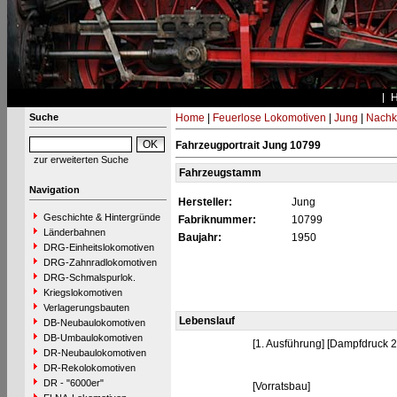
Suche
Home
|
Feuerlose Lokomotiven
|
Jung
|
Nachk
Fahrzeugportrait Jung 10799
zur erweiterten Suche
Fahrzeugstamm
Navigation
Hersteller:
Jung
Geschichte & Hintergründe
Fabriknummer:
10799
Länderbahnen
Baujahr:
1950
DRG-Einheitslokomotiven
DRG-Zahnradlokomotiven
DRG-Schmalspurlok.
Kriegslokomotiven
Verlagerungsbauten
Lebenslauf
DB-Neubaulokomotiven
DB-Umbaulokomotiven
[1. Ausführung] [Dampfdruck 
DR-Neubaulokomotiven
DR-Rekolokomotiven
DR - "6000er"
[Vorratsbau]