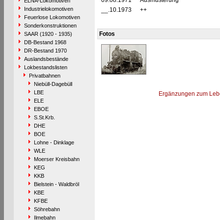
09.08.1971
Ausmusterung
ELNA-Lokomotiven
Industrielokomotiven
__.10.1973
++
Feuerlose Lokomotiven
Sonderkonstruktionen
Fotos
SAAR (1920 - 1935)
DB-Bestand 1968
DR-Bestand 1970
Auslandsbestände
Lokbestandslisten
Privatbahnen
Niebüll-Dagebüll
LBE
Ergänzungen zum Leb
ELE
EBOE
S.St.Krb.
DHE
BOE
Lohne - Dinklage
WLE
Moerser Kreisbahn
KEG
KKB
Bielstein - Waldbröl
KBE
KFBE
Söhrebahn
Ilmebahn