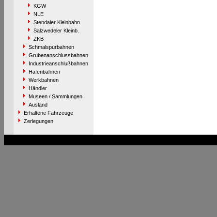
KGW
NLE
Stendaler Kleinbahn
Salzwedeler Kleinb.
ZKB
Schmalspurbahnen
Grubenanschlussbahnen
Industrieanschlußbahnen
Hafenbahnen
Werkbahnen
Händler
Museen / Sammlungen
Ausland
Erhaltene Fahrzeuge
Zerlegungen