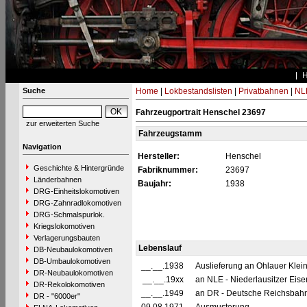
Suche
Home
|
Lokbestandslisten
|
Privatbahnen
|
NL
Fahrzeugportrait Henschel 23697
zur erweiterten Suche
Fahrzeugstamm
Navigation
Hersteller:
Henschel
Geschichte & Hintergründe
Fabriknummer:
23697
Länderbahnen
Baujahr:
1938
DRG-Einheitslokomotiven
DRG-Zahnradlokomotiven
DRG-Schmalspurlok.
Kriegslokomotiven
Verlagerungsbauten
Lebenslauf
DB-Neubaulokomotiven
DB-Umbaulokomotiven
__.__.1938
Auslieferung an Ohlauer Klei
DR-Neubaulokomotiven
__.__.19xx
an NLE - Niederlausitzer Eise
DR-Rekolokomotiven
__.__.1949
an DR - Deutsche Reichsbahn
DR - "6000er"