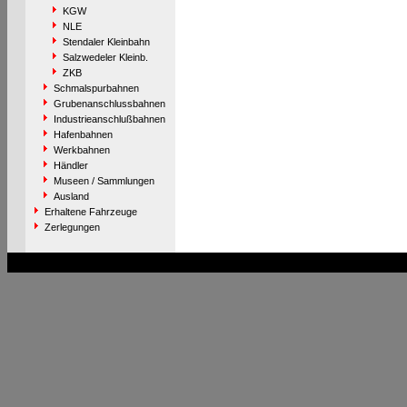
KGW
NLE
Stendaler Kleinbahn
Salzwedeler Kleinb.
ZKB
Schmalspurbahnen
Grubenanschlussbahnen
Industrieanschlußbahnen
Hafenbahnen
Werkbahnen
Händler
Museen / Sammlungen
Ausland
Erhaltene Fahrzeuge
Zerlegungen