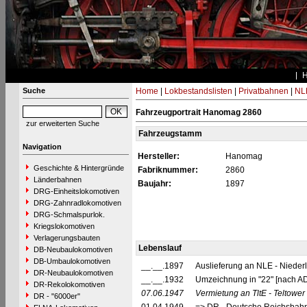
Suche
Home
|
Lokbestandslisten
|
Privatbahnen
|
NL
Fahrzeugportrait Hanomag 2860
zur erweiterten Suche
Fahrzeugstamm
Navigation
Hersteller:
Hanomag
Geschichte & Hintergründe
Fabriknummer:
2860
Länderbahnen
Baujahr:
1897
DRG-Einheitslokomotiven
DRG-Zahnradlokomotiven
DRG-Schmalspurlok.
Kriegslokomotiven
Verlagerungsbauten
Lebenslauf
DB-Neubaulokomotiven
DB-Umbaulokomotiven
__.__.1897
Auslieferung an NLE - Niederl
DR-Neubaulokomotiven
__.__.1932
Umzeichnung in "22" [nach 
DR-Rekolokomotiven
07.06.1947
Vermietung an TltE - Teltowe
DR - "6000er"