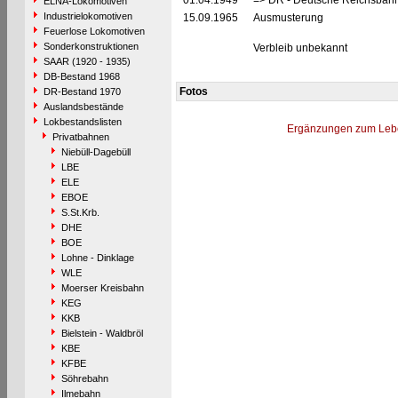
01.04.1949
=> DR - Deutsche Reichsbahn
ELNA-Lokomotiven
Industrielokomotiven
15.09.1965
Ausmusterung
Feuerlose Lokomotiven
Sonderkonstruktionen
Verbleib unbekannt
SAAR (1920 - 1935)
DB-Bestand 1968
Fotos
DR-Bestand 1970
Auslandsbestände
Lokbestandslisten
Ergänzungen zum Leb
Privatbahnen
Niebüll-Dagebüll
LBE
ELE
EBOE
S.St.Krb.
DHE
BOE
Lohne - Dinklage
WLE
Moerser Kreisbahn
KEG
KKB
Bielstein - Waldbröl
KBE
KFBE
Söhrebahn
Ilmebahn