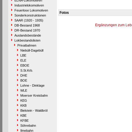
ELNA-Lokomotiven
Industrielokomotiven
Feuerlose Lokomotiven
Fotos
Sonderkonstruktionen
SAAR (1920 - 1935)
Ergänzungen zum Leb
DB-Bestand 1968
DR-Bestand 1970
Auslandsbestände
Lokbestandslisten
Privatbahnen
Niebüll-Dagebüll
LBE
ELE
EBOE
S.St.Krb.
DHE
BOE
Lohne - Dinklage
WLE
Moerser Kreisbahn
KEG
KKB
Bielstein - Waldbröl
KBE
KFBE
Söhrebahn
Ilmebahn