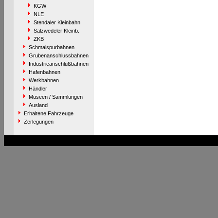
KGW
NLE
Stendaler Kleinbahn
Salzwedeler Kleinb.
ZKB
Schmalspurbahnen
Grubenanschlussbahnen
Industrieanschlußbahnen
Hafenbahnen
Werkbahnen
Händler
Museen / Sammlungen
Ausland
Erhaltene Fahrzeuge
Zerlegungen