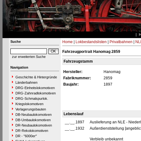
Suche
Home
|
Lokbestandslisten
|
Privatbahnen
|
NL
Fahrzeugportrait Hanomag 2859
zur erweiterten Suche
Fahrzeugstamm
Navigation
Hersteller:
Hanomag
Geschichte & Hintergründe
Fabriknummer:
2859
Länderbahnen
Baujahr:
1897
DRG-Einheitslokomotiven
DRG-Zahnradlokomotiven
DRG-Schmalspurlok.
Kriegslokomotiven
Verlagerungsbauten
Lebenslauf
DB-Neubaulokomotiven
DB-Umbaulokomotiven
__.__.1897
Auslieferung an NLE - Niederl
DR-Neubaulokomotiven
__.__.1932
Außerdienststellung [angebli
DR-Rekolokomotiven
DR - "6000er"
Verbleib unbekannt