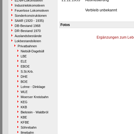
21.12.1953
Ausmusterung
ELNA-Lokomotiven
Industrielokomotiven
Verbleib unbekannt
Feuerlose Lokomotiven
Sonderkonstruktionen
SAAR (1920 - 1935)
Fotos
DB-Bestand 1968
DR-Bestand 1970
Auslandsbestände
Ergänzungen zum Leb
Lokbestandslisten
Privatbahnen
Niebüll-Dagebüll
LBE
ELE
EBOE
S.St.Krb.
DHE
BOE
Lohne - Dinklage
WLE
Moerser Kreisbahn
KEG
KKB
Bielstein - Waldbröl
KBE
KFBE
Söhrebahn
Ilmebahn