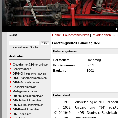
Suche
Home
|
Lokbestandslisten
|
Privatbahnen
|
NL
Fahrzeugportrait Hanomag 3651
zur erweiterten Suche
Fahrzeugstamm
Navigation
Hersteller:
Hanomag
Geschichte & Hintergründe
Fabriknummer:
3651
Länderbahnen
Baujahr:
1901
DRG-Einheitslokomotiven
DRG-Zahnradlokomotiven
DRG-Schmalspurlok.
Kriegslokomotiven
Verlagerungsbauten
Lebenslauf
DB-Neubaulokomotiven
DB-Umbaulokomotiven
__.__.1901
Auslieferung an NLE - Niederl
DR-Neubaulokomotiven
__.__.1932
Umzeichnung in "34" [nach 
DR-Rekolokomotiven
01.04.1949
=> DR - Deutsche Reichsbahn
DR - "6000er"