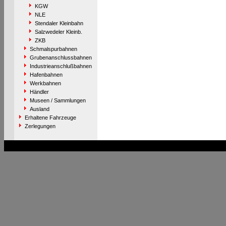
KGW
NLE
Stendaler Kleinbahn
Salzwedeler Kleinb.
ZKB
Schmalspurbahnen
Grubenanschlussbahnen
Industrieanschlußbahnen
Hafenbahnen
Werkbahnen
Händler
Museen / Sammlungen
Ausland
Erhaltene Fahrzeuge
Zerlegungen