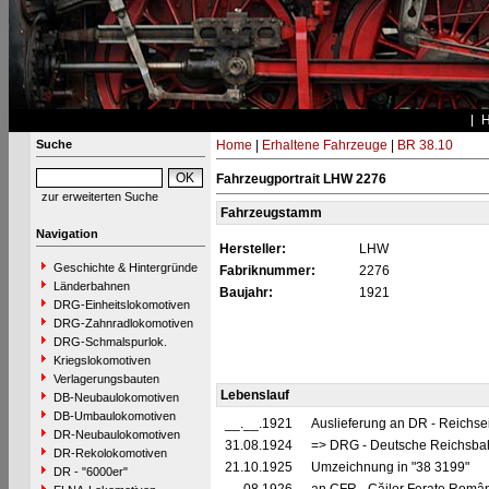
Suche
Home
|
Erhaltene Fahrzeuge
|
BR 38.10
Fahrzeugportrait LHW 2276
zur erweiterten Suche
Fahrzeugstamm
Navigation
Hersteller:
LHW
Geschichte & Hintergründe
Fabriknummer:
2276
Länderbahnen
Baujahr:
1921
DRG-Einheitslokomotiven
DRG-Zahnradlokomotiven
DRG-Schmalspurlok.
Kriegslokomotiven
Verlagerungsbauten
Lebenslauf
DB-Neubaulokomotiven
DB-Umbaulokomotiven
__.__.1921
Auslieferung an DR - Reichs
DR-Neubaulokomotiven
31.08.1924
=> DRG - Deutsche Reichsbahn
DR-Rekolokomotiven
21.10.1925
Umzeichnung in "38 3199"
DR - "6000er"