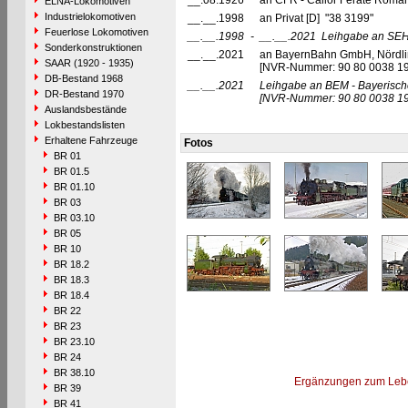
__.08.1926
an CFR - Căilor Ferate Româ
ELNA-Lokomotiven
Industrielokomotiven
__.__.1998
an Privat [D] "38 3199"
Feuerlose Lokomotiven
__.__.1998
-
__.__.2021
Leihgabe an SEH
Sonderkonstruktionen
__.__.2021
an BayernBahn GmbH, Nördli
SAAR (1920 - 1935)
[NVR-Nummer: 90 80 0038 1
DB-Bestand 1968
__.__.2021
Leihgabe an BEM - Bayerisch
DR-Bestand 1970
[NVR-Nummer: 90 80 0038 19
Auslandsbestände
Lokbestandslisten
Erhaltene Fahrzeuge
Fotos
BR 01
BR 01.5
BR 01.10
BR 03
BR 03.10
BR 05
BR 10
BR 18.2
BR 18.3
BR 18.4
BR 22
BR 23
BR 23.10
BR 24
BR 38.10
Ergänzungen zum Leb
BR 39
BR 41