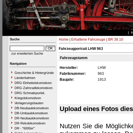
Suche
Home
|
Erhaltene Fahrzeuge
|
BR 38.10
Fahrzeugportrait LHW 963
zur erweiterten Suche
Fahrzeugstamm
Navigation
Hersteller:
LHW
Geschichte & Hintergründe
Fabriknummer:
963
Länderbahnen
Baujahr:
1913
DRG-Einheitslokomotiven
DRG-Zahnradlokomotiven
DRG-Schmalspurlok.
Kriegslokomotiven
Verlagerungsbauten
Upload eines Fotos die
DB-Neubaulokomotiven
DB-Umbaulokomotiven
DR-Neubaulokomotiven
DR-Rekolokomotiven
Nutzen Sie die Möglichke
DR - "6000er"