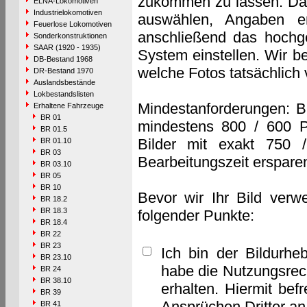
zukommen zu lassen. Das 
ELNA-Lokomotiven
Industrielokomotiven
auswählen, Angaben e
Feuerlose Lokomotiven
anschließend das hochge
Sonderkonstruktionen
SAAR (1920 - 1935)
System einstellen. Wir b
DB-Bestand 1968
welche Fotos tatsächlich
DR-Bestand 1970
Auslandsbestände
Lokbestandslisten
Mindestanforderungen: B
Erhaltene Fahrzeuge
BR 01
mindestens 800 / 600 P
BR 01.5
Bilder mit exakt 750 
BR 01.10
BR 03
Bearbeitungszeit erspare
BR 03.10
BR 05
BR 10
Bevor wir Ihr Bild verw
BR 18.2
BR 18.3
folgender Punkte:
BR 18.4
BR 22
BR 23
Ich bin der Bildurhe
BR 23.10
habe die Nutzungsrec
BR 24
BR 38.10
erhalten. Hiermit bef
BR 39
Ansprüchen Dritter a
BR 41