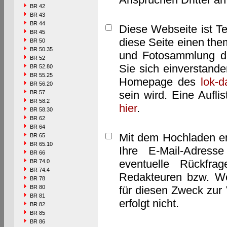
BR 42
BR 43
BR 44
Diese Webseite ist T
BR 45
diese Seite einen them
BR 50
BR 50.35
und Fotosammlung dar
BR 52
Sie sich einverstand
BR 52.80
BR 55.25
Homepage des
lok-
BR 56.20
sein wird. Eine Aufl
BR 57
BR 58.2
hier
.
BR 58.30
BR 62
BR 64
Mit dem Hochladen er
BR 65
BR 65.10
Ihre E-Mail-Adres
BR 66
eventuelle Rückfra
BR 74.0
BR 74.4
Redakteuren bzw. We
BR 78
BR 80
für diesen Zweck zur 
BR 81
erfolgt nicht.
BR 82
BR 85
BR 86