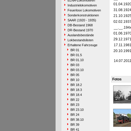
ELNA-Lokomotiven
01.04.192
Industrielokomotiven
31.08.192
Feuerlose Lokomotiven
Sonderkonstruktionen
21.10.192
SAAR (1920 - 1935)
02.02.193
DB-Bestand 1968
__.__.194
DR-Bestand 1970
01.06.197
Auslandsbestände
29.12.197
Lokbestandslisten
17.11.198
Erhaltene Fahrzeuge
BR 01
20.10.199
BR 01.5
BR 01.10
14.07.201
BR 03
BR 03.10
BR 05
Fotos
BR 10
BR 18.2
BR 18.3
BR 18.4
BR 22
BR 23
BR 23.10
BR 24
BR 38.10
BR 39
BR 41