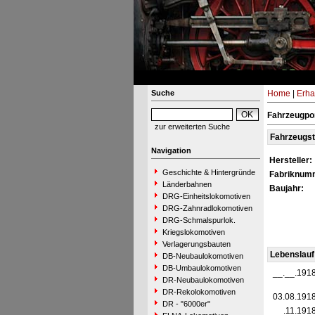
Suche
Home
|
Erha
Fahrzeugpor
zur erweiterten Suche
Fahrzeugs
Navigation
Hersteller:
Geschichte & Hintergründe
Fabriknum
Länderbahnen
Baujahr:
DRG-Einheitslokomotiven
DRG-Zahnradlokomotiven
DRG-Schmalspurlok.
Kriegslokomotiven
Verlagerungsbauten
Lebenslauf
DB-Neubaulokomotiven
DB-Umbaulokomotiven
__.__.191
DR-Neubaulokomotiven
DR-Rekolokomotiven
03.08.191
DR - "6000er"
__.11.191