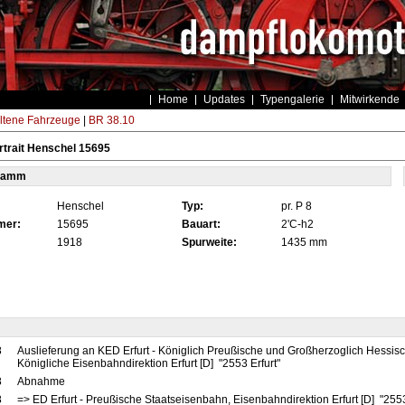
Home
Updates
Typengalerie
Mitwirkende
ltene Fahrzeuge
|
BR 38.10
trait Henschel 15695
tamm
Henschel
Typ:
pr. P 8
mer:
15695
Bauart:
2'C-h2
1918
Spurweite:
1435 mm
8
Auslieferung an KED Erfurt - Königlich Preußische und Großherzoglich Hessis
Königliche Eisenbahndirektion Erfurt [D] "2553 Erfurt"
8
Abnahme
8
=> ED Erfurt - Preußische Staatseisenbahn, Eisenbahndirektion Erfurt [D] "2553