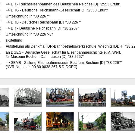
0
=> DR - Reichseisenbahnen des Deutschen Reiches [D] "2553 Erfurt"
4
=> DRG - Deutsche Reichsbahn-Gesellschaft [D] "2553 Erfurt"
5
Umzeichnung in "38 2267"
7
=> DRB - Deutsche Reichsbahn [D] "38 2267"
x
=> DR - Deutsche Reichsbahn [D] "38 2267"
0
Umzeichnung in "38 2267-3"
1
z-Stellung
1
Aufstellung als Denkmal, DR-Bahnbetriebswerksschule, Wiednitz [DDR] "38 2
1
an DGEG - Deutsche Gesellschaft für Eisenbahngeschichte e. V., Werl,
für Museum Bochum-Dahlhausen [D] "38 2267"
1
=> SEMB - Stiftung Eisenbahnmuseum Bochum, Bochum [D] "38 2267"
[NVR-Nummer: 90 80 0038 267-5 D-DGEG]