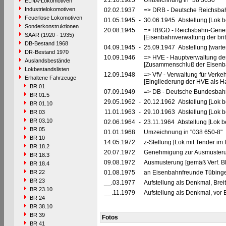
21.10.1925
Umzeichnung in "38 3650"
ELNA-Lokomotiven
Industrielokomotiven
02.02.1937
=> DRB - Deutsche Reichsbah
Feuerlose Lokomotiven
01.05.1945
-
30.06.1945 Abstellung [Lok be
Sonderkonstruktionen
20.08.1945
=> RBGD - Reichsbahn-General
SAAR (1920 - 1935)
[Eisenbahnverwaltung der brit
DB-Bestand 1968
04.09.1945
-
25.09.1947 Abstellung [warte
DR-Bestand 1970
10.09.1946
=> HVE - Hauptverwaltung de
Auslandsbestände
[Zusammenschluß der Eisenba
Lokbestandslisten
12.09.1948
=> VfV - Verwaltung für Verke
Erhaltene Fahrzeuge
[Eingliederung der HVE als Ha
BR 01
07.09.1949
=> DB - Deutsche Bundesbah
BR 01.5
29.05.1962
-
20.12.1962 Abstellung [Lok bet
BR 01.10
11.01.1963
-
29.10.1963 Abstellung [Lok bet
BR 03
BR 03.10
02.06.1964
-
23.11.1964 Abstellung [Lok bet
BR 05
01.01.1968
Umzeichnung in "038 650-8"
BR 10
14.05.1972
z-Stellung [Lok mit Tender im
BR 18.2
20.07.1972
Genehmigung zur Ausmusteru
BR 18.3
09.08.1972
Ausmusterung [gemäß Verf. B
BR 18.4
BR 22
01.08.1975
an Eisenbahnfreunde Tübingen
BR 23
__.03.1977
Aufstellung als Denkmal, Brei
BR 23.10
__.11.1979
Aufstellung als Denkmal, vor 
BR 24
BR 38.10
BR 39
Fotos
BR 41