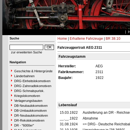
Suche
Home
|
Erhaltene Fahrzeuge
|
BR 38.10
Fahrzeugportrait AEG 2311
zur erweiterten Suche
Fahrzeugstamm
Navigation
Hersteller:
AEG
Geschichte & Hintergründe
Fabriknummer:
2311
Länderbahnen
Baujahr:
1922
DRG-Einheitslokomotiven
DRG-Zahnradlokomotiven
DRG-Schmalspurlok.
Kriegslokomotiven
Verlagerungsbauten
Lebenslauf
DB-Neubaulokomotiven
DB-Umbaulokomotiven
15.03.1922
Auslieferung an DR - Reichs
DR-Neubaulokomotiven
__.__.1922
Abnahme
DR-Rekolokomotiven
31.08.1924
=> DRG - Deutsche Reichsbahn
DR - "6000er"