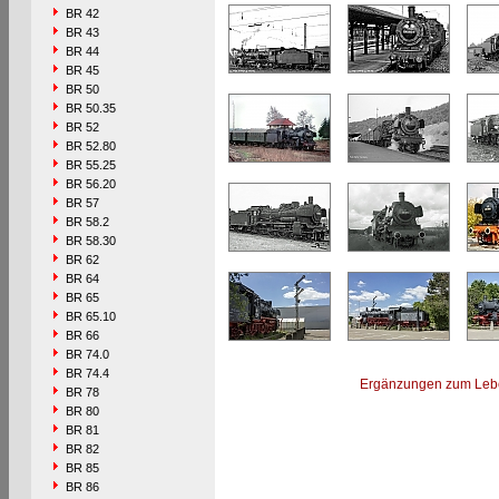
BR 42
BR 43
BR 44
BR 45
BR 50
BR 50.35
BR 52
BR 52.80
BR 55.25
BR 56.20
BR 57
BR 58.2
BR 58.30
BR 62
BR 64
BR 65
BR 65.10
BR 66
BR 74.0
BR 74.4
Ergänzungen zum Leb
BR 78
BR 80
BR 81
BR 82
BR 85
BR 86