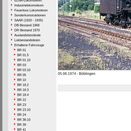
ELNA-Lokomotiven
Industrielokomotiven
Feuerlose Lokomotiven
Sonderkonstruktionen
SAAR (1920 - 1935)
DB-Bestand 1968
DR-Bestand 1970
Auslandsbestände
Lokbestandslisten
Erhaltene Fahrzeuge
BR 01
BR 01.5
BR 01.10
BR 03
BR 03.10
05.06.1974 - Böblingen
BR 05
BR 10
BR 18.2
BR 18.3
BR 18.4
BR 22
BR 23
BR 23.10
BR 24
BR 38.10
BR 39
BR 41