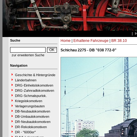
Suche
Home
|
Erhaltene Fahrzeuge
|
BR 38.10
Schichau 2275 - DB "038 772-0"
zur erweiterten Suche
Navigation
Geschichte & Hintergründe
Länderbahnen
DRG-Einheitslokomotiven
DRG-Zahnradlokomotiven
DRG-Schmalspurlok.
Kriegslokomotiven
Verlagerungsbauten
DB-Neubaulokomotiven
DB-Umbaulokomotiven
DR-Neubaulokomotiven
DR-Rekolokomotiven
DR - "6000er"