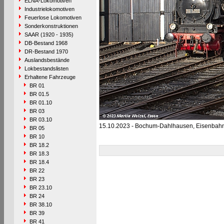
ELNA-Lokomotiven
Industrielokomotiven
Feuerlose Lokomotiven
Sonderkonstruktionen
SAAR (1920 - 1935)
DB-Bestand 1968
DR-Bestand 1970
Auslandsbestände
Lokbestandslisten
Erhaltene Fahrzeuge
BR 01
BR 01.5
BR 01.10
BR 03
BR 03.10
15.10.2023 - Bochum-Dahlhausen, Eisenba
BR 05
BR 10
BR 18.2
BR 18.3
BR 18.4
BR 22
BR 23
BR 23.10
BR 24
BR 38.10
BR 39
BR 41