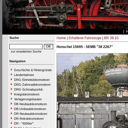
Suche
Home
|
Erhaltene Fahrzeuge
|
BR 38.10
Henschel 15695 - SEMB "38 2267"
zur erweiterten Suche
Navigation
Geschichte & Hintergründe
Länderbahnen
DRG-Einheitslokomotiven
DRG-Zahnradlokomotiven
DRG-Schmalspurlok.
Kriegslokomotiven
Verlagerungsbauten
DB-Neubaulokomotiven
DB-Umbaulokomotiven
DR-Neubaulokomotiven
DR-Rekolokomotiven
DR - "6000er"