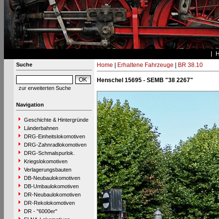
Suche
Home
|
Erhaltene Fahrzeuge
|
BR 38.10
Henschel 15695 - SEMB "38 2267"
zur erweiterten Suche
Navigation
Geschichte & Hintergründe
Länderbahnen
DRG-Einheitslokomotiven
DRG-Zahnradlokomotiven
DRG-Schmalspurlok.
Kriegslokomotiven
Verlagerungsbauten
DB-Neubaulokomotiven
DB-Umbaulokomotiven
DR-Neubaulokomotiven
DR-Rekolokomotiven
DR - "6000er"