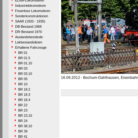
ELNA-Lokomotiven
Industrielokomotiven
Feuerlose Lokomotiven
Sonderkonstruktionen
SAAR (1920 - 1935)
DB-Bestand 1968
DR-Bestand 1970
Auslandsbestände
Lokbestandslisten
Erhaltene Fahrzeuge
BR 01
BR 01.5
BR 01.10
BR 03
BR 03.10
16.09.2012 - Bochum-Dahlhausen, Eisenba
BR 05
BR 10
BR 18.2
BR 18.3
BR 18.4
BR 22
BR 23
BR 23.10
BR 24
BR 38.10
BR 39
BR 41