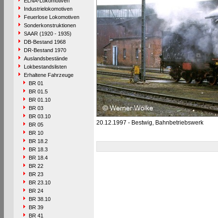
ELNA-Lokomotiven
Industrielokomotiven
Feuerlose Lokomotiven
Sonderkonstruktionen
SAAR (1920 - 1935)
DB-Bestand 1968
DR-Bestand 1970
Auslandsbestände
Lokbestandslisten
Erhaltene Fahrzeuge
BR 01
BR 01.5
BR 01.10
BR 03
BR 03.10
20.12.1997 - Bestwig, Bahnbetriebswerk
BR 05
BR 10
BR 18.2
BR 18.3
BR 18.4
BR 22
BR 23
BR 23.10
BR 24
BR 38.10
BR 39
BR 41