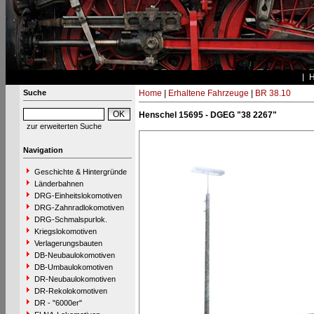
Suche
Home
|
Erhaltene Fahrzeuge
|
BR 38.10
Henschel 15695 - DGEG "38 2267"
zur erweiterten Suche
Navigation
Geschichte & Hintergründe
Länderbahnen
DRG-Einheitslokomotiven
DRG-Zahnradlokomotiven
DRG-Schmalspurlok.
Kriegslokomotiven
Verlagerungsbauten
DB-Neubaulokomotiven
DB-Umbaulokomotiven
DR-Neubaulokomotiven
DR-Rekolokomotiven
DR - "6000er"