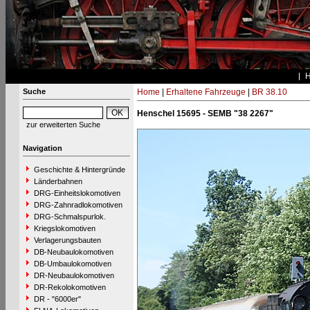
Suche
Home
|
Erhaltene Fahrzeuge
|
BR 38.10
Henschel 15695 - SEMB "38 2267"
zur erweiterten Suche
Navigation
Geschichte & Hintergründe
Länderbahnen
DRG-Einheitslokomotiven
DRG-Zahnradlokomotiven
DRG-Schmalspurlok.
Kriegslokomotiven
Verlagerungsbauten
DB-Neubaulokomotiven
DB-Umbaulokomotiven
DR-Neubaulokomotiven
DR-Rekolokomotiven
DR - "6000er"