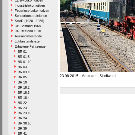
ELNA-Lokomotiven
Industrielokomotiven
Feuerlose Lokomotiven
Sonderkonstruktionen
SAAR (1920 - 1935)
DB-Bestand 1968
DR-Bestand 1970
Auslandsbestände
Lokbestandslisten
Erhaltene Fahrzeuge
BR 01
BR 01.5
BR 01.10
BR 03
BR 03.10
23.08.2015 - Mettmann, Stadtwald
BR 05
BR 10
BR 18.2
BR 18.3
BR 18.4
BR 22
BR 23
BR 23.10
BR 24
BR 38.10
BR 39
BR 41