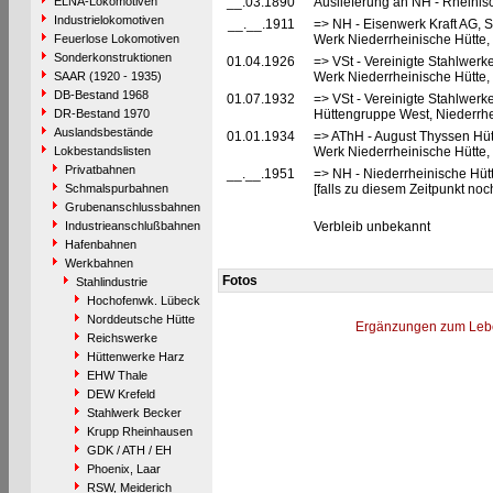
ELNA-Lokomotiven
__.03.1890
Auslieferung an NH - Rheinis
Industrielokomotiven
__.__.1911
=> NH - Eisenwerk Kraft AG, S
Feuerlose Lokomotiven
Werk Niederrheinische Hütte,
Sonderkonstruktionen
01.04.1926
=> VSt - Vereinigte Stahlwerk
SAAR (1920 - 1935)
Werk Niederrheinische Hütte,
DB-Bestand 1968
01.07.1932
=> VSt - Vereinigte Stahlwerk
DR-Bestand 1970
Hüttengruppe West, Niederrhe
Auslandsbestände
01.01.1934
=> AThH - August Thyssen Hüt
Lokbestandslisten
Werk Niederrheinische Hütte,
Privatbahnen
__.__.1951
=> NH - Niederrheinische Hüt
Schmalspurbahnen
[falls zu diesem Zeitpunkt no
Grubenanschlussbahnen
Industrieanschlußbahnen
Verbleib unbekannt
Hafenbahnen
Werkbahnen
Fotos
Stahlindustrie
Hochofenwk. Lübeck
Norddeutsche Hütte
Ergänzungen zum Leb
Reichswerke
Hüttenwerke Harz
EHW Thale
DEW Krefeld
Stahlwerk Becker
Krupp Rheinhausen
GDK / ATH / EH
Phoenix, Laar
RSW, Meiderich