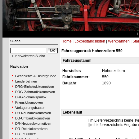
Suche
Home
|
Lokbestandslisten
|
Werkbahnen
|
Stah
Fahrzeugportrait Hohenzollern 550
zur erweiterten Suche
Fahrzeugstamm
Navigation
Hersteller:
Hohenzollern
Geschichte & Hintergründe
Fabriknummer:
550
Länderbahnen
Baujahr:
1890
DRG-Einheitslokomotiven
DRG-Zahnradlokomotiven
DRG-Schmalspurlok.
Kriegslokomotiven
Verlagerungsbauten
Lebenslauf
DB-Neubaulokomotiven
DB-Umbaulokomotiven
[Im Lieferverzeichnis keine 
DR-Neubaulokomotiven
[im Lieferverzeichnis Angabe 
DR-Rekolokomotiven
DR - "6000er"