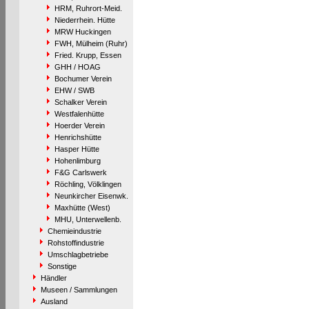
HRM, Ruhrort-Meid.
Niederrhein. Hütte
MRW Huckingen
FWH, Mülheim (Ruhr)
Fried. Krupp, Essen
GHH / HOAG
Bochumer Verein
EHW / SWB
Schalker Verein
Westfalenhütte
Hoerder Verein
Henrichshütte
Hasper Hütte
Hohenlimburg
F&G Carlswerk
Röchling, Völklingen
Neunkircher Eisenwk.
Maxhütte (West)
MHU, Unterwellenb.
Chemieindustrie
Rohstoffindustrie
Umschlagbetriebe
Sonstige
Händler
Museen / Sammlungen
Ausland