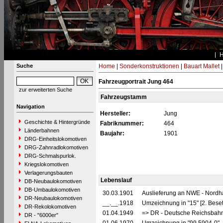
Suche
Home
|
Sonderkonstruktionen
|
Bauart Mallet
Fahrzeugportrait Jung 464
zur erweiterten Suche
Fahrzeugstamm
Navigation
Hersteller:
Jung
Geschichte & Hintergründe
Fabriknummer:
464
Länderbahnen
Baujahr:
1901
DRG-Einheitslokomotiven
DRG-Zahnradlokomotiven
DRG-Schmalspurlok.
Kriegslokomotiven
Verlagerungsbauten
Lebenslauf
DB-Neubaulokomotiven
DB-Umbaulokomotiven
30.03.1901
Auslieferung an NWE - Nordh
DR-Neubaulokomotiven
__.__.1918
Umzeichnung in "15" [2. Bese
DR-Rekolokomotiven
01.04.1949
=> DR - Deutsche Reichsbahn
DR - "6000er"