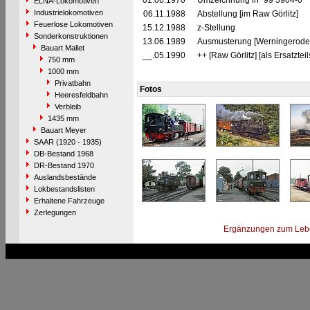
01.06.1970
Umzeichnung in "99 5904-0"
ELNA-Lokomotiven
Industrielokomotiven
06.11.1988
Abstellung [im Raw Görlitz]
Feuerlose Lokomotiven
15.12.1988
z-Stellung
Sonderkonstruktionen
13.06.1989
Ausmusterung [Werningerode-
Bauart Mallet
__.05.1990
++ [Raw Görlitz] [als Ersatztei
750 mm
1000 mm
Privatbahn
Fotos
Heeresfeldbahn
Verbleib
1435 mm
Bauart Meyer
SAAR (1920 - 1935)
DB-Bestand 1968
DR-Bestand 1970
Auslandsbestände
Lokbestandslisten
Erhaltene Fahrzeuge
Zerlegungen
Ergänzungen zum Leb