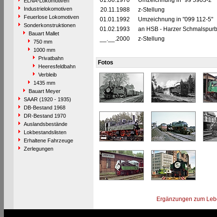
01.06.1970
Umzeichnung in "99 5903-2"
ELNA-Lokomotiven
Industrielokomotiven
20.11.1988
z-Stellung
Feuerlose Lokomotiven
01.01.1992
Umzeichnung in "099 112-5"
Sonderkonstruktionen
01.02.1993
an HSB - Harzer Schmalspur
Bauart Mallet
__.__.2000
z-Stellung
750 mm
1000 mm
Privatbahn
Fotos
Heeresfeldbahn
Verbleib
1435 mm
Bauart Meyer
SAAR (1920 - 1935)
DB-Bestand 1968
DR-Bestand 1970
Auslandsbestände
Lokbestandslisten
Erhaltene Fahrzeuge
Zerlegungen
Ergänzungen zum Leb