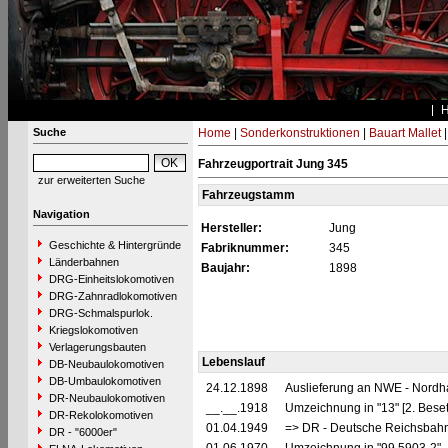
Suche
Home
|
Sonderkonstruktionen
|
Bauart Mallet
Fahrzeugportrait Jung 345
zur erweiterten Suche
Fahrzeugstamm
Navigation
Hersteller:
Jung
Geschichte & Hintergründe
Fabriknummer:
345
Länderbahnen
Baujahr:
1898
DRG-Einheitslokomotiven
DRG-Zahnradlokomotiven
DRG-Schmalspurlok.
Kriegslokomotiven
Verlagerungsbauten
Lebenslauf
DB-Neubaulokomotiven
DB-Umbaulokomotiven
24.12.1898
Auslieferung an NWE - Nordh
DR-Neubaulokomotiven
__.__.1918
Umzeichnung in "13" [2. Bese
DR-Rekolokomotiven
01.04.1949
=> DR - Deutsche Reichsbahn
DR - "6000er"