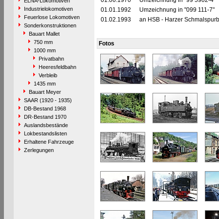
01.06.1970
Umzeichnung in "99 5902-4"
ELNA-Lokomotiven
Industrielokomotiven
01.01.1992
Umzeichnung in "099 111-7"
Feuerlose Lokomotiven
01.02.1993
an HSB - Harzer Schmalspur
Sonderkonstruktionen
Bauart Mallet
750 mm
Fotos
1000 mm
Privatbahn
Heeresfeldbahn
Verbleib
1435 mm
Bauart Meyer
SAAR (1920 - 1935)
DB-Bestand 1968
DR-Bestand 1970
Auslandsbestände
Lokbestandslisten
Erhaltene Fahrzeuge
Zerlegungen