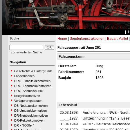
Suche
Home
|
Sonderkonstruktionen
|
Bauart Mallet
Fahrzeugportrait Jung 261
zur erweiterten Suche
Fahrzeugstamm
Navigation
Hersteller:
Jung
Geschichte & Hintergründe
Fabriknummer:
261
Länderbahnen
Baujahr:
1898
DRG-Einheitslokomotiven
DRG-Zahnradlokomotiven
DRG-Schmalspurlok.
Kriegslokomotiven
Verlagerungsbauten
Lebenslauf
DB-Neubaulokomotiven
DB-Umbaulokomotiven
25.03.1898
Auslieferung an NWE - Nordh
DR-Neubaulokomotiven
__.__.1927
Umzeichnung in "12" [2. Bese
DR-Rekolokomotiven
01.04.1949
=> DR - Deutsche Reichsbahn
DR - "6000er"