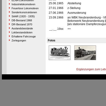
ELNA-Lokomotiven
25.06.1965
Abstellung
Industrielokomotiven
27.01.1966
z-Stellung
Feuerlose Lokomotiven
Sonderkonstruktionen
27.06.1966
Ausmusterung
SAAR (1920 - 1935)
15.09.1966
an WBK Neubrandenburg - V
DB-Bestand 1968
Betonwerk Neubrandenburg
[als stationäre Dampferzeugu
DR-Bestand 1970
Auslandsbestände
__.__.19xx
++
Lokbestandslisten
Erhaltene Fahrzeuge
Fotos
Zerlegungen
Ergänzungen zum Leb