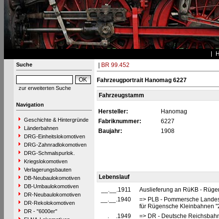
Suche
|
BR 99.452
Fahrzeugportrait Hanomag 6227
zur erweiterten Suche
Fahrzeugstamm
Navigation
Hersteller:
Hanomag
Geschichte & Hintergründe
Fabriknummer:
6227
Länderbahnen
Baujahr:
1908
DRG-Einheitslokomotiven
DRG-Zahnradlokomotiven
DRG-Schmalspurlok.
Kriegslokomotiven
Verlagerungsbauten
Lebenslauf
DB-Neubaulokomotiven
DB-Umbaulokomotiven
__.__.1911
Auslieferung an RüKB - Rüge
DR-Neubaulokomotiven
__.__.1940
=> PLB - Pommersche Landesb
DR-Rekolokomotiven
für Rügensche Kleinbahnen
DR - "6000er"
__.__.1949
=> DR - Deutsche Reichsbahn