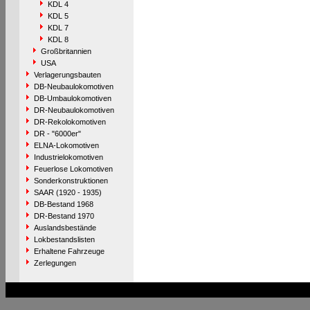
KDL 4
KDL 5
KDL 7
KDL 8
Großbritannien
USA
Verlagerungsbauten
DB-Neubaulokomotiven
DB-Umbaulokomotiven
DR-Neubaulokomotiven
DR-Rekolokomotiven
DR - "6000er"
ELNA-Lokomotiven
Industrielokomotiven
Feuerlose Lokomotiven
Sonderkonstruktionen
SAAR (1920 - 1935)
DB-Bestand 1968
DR-Bestand 1970
Auslandsbestände
Lokbestandslisten
Erhaltene Fahrzeuge
Zerlegungen