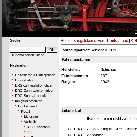
Suche
Home
|
Kriegslokomotiven
|
Deutschland
|
KDL
Fahrzeugportrait Schichau 3871
zur erweiterten Suche
Fahrzeugstamm
Navigation
Hersteller:
Schichau
Geschichte & Hintergründe
Fabriknummer:
3871
Länderbahnen
Baujahr:
1943
DRG-Einheitslokomotiven
DRG-Zahnradlokomotiven
DRG-Schmalspurlok.
Kriegslokomotiven
Deutschland
Lebenslauf
KDL 1
Lieferung
[Fabriknummer nicht zweifelsfr
Verbleib
KV / Unbekannt
__.08.1943
Auslieferung an DRB - Deuts
BRD
__.08.1943
Abnahme