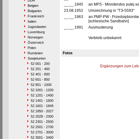
DDR
__.__.1945
an MPS - Ministerstvo putej 
Belgien
23.08.1952
Umzeichnung in "TЭ-5593"
Bulgarien
Frankreich
__.__.1963
an PMP-PW - Przedsiębiorst
[schlesische Sandbahn]
Italien
Jugoslawien
__.__.1991
Ausmusterung
Luxemburg
Norwegen
Verbleib unbekannt
Österreich
Polen
Fotos
Rumänien
Sowjetunion
52 001 - 200
Ergänzungen zum Leb
52 201 - 400
52 401 - 600
52 601 - 800
52 801 - 1000
52 1001 - 1200
52 1201 - 1400
52 1401 - 1600
52 1601 - 1849
52 1850 - 2027
52 2028 - 2300
52 2301 - 2500
52 2501 - 2700
52 2701 - 3000
52 3001 - 3400