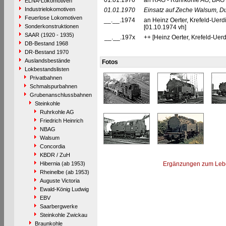
01.01.1970
an RAG - Ruhrkohle AG, BAG N
ELNA-Lokomotiven
Industrielokomotiven
01.01.1970
Einsatz auf Zeche Walsum, D
Feuerlose Lokomotiven
__.__.1974
an Heinz Oerter, Krefeld-Uerd
Sonderkonstruktionen
[01.10.1974 vh]
SAAR (1920 - 1935)
__.__.197x
++ [Heinz Oerter, Krefeld-Uer
DB-Bestand 1968
DR-Bestand 1970
Auslandsbestände
Fotos
Lokbestandslisten
Privatbahnen
Schmalspurbahnen
Grubenanschlussbahnen
Steinkohle
Ruhrkohle AG
Friedrich Heinrich
NBAG
Walsum
Concordia
KBDR / ZuH
Hibernia (ab 1953)
Ergänzungen zum Leb
Rheinelbe (ab 1953)
Auguste Victoria
Ewald-König Ludwig
EBV
Saarbergwerke
Steinkohle Zwickau
Braunkohle