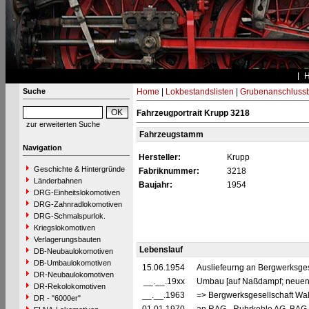
Suche
Home
|
Lokbestandslisten
|
Grubenanschluss
Fahrzeugportrait Krupp 3218
zur erweiterten Suche
Fahrzeugstamm
Navigation
Hersteller:
Krupp
Geschichte & Hintergründe
Fabriknummer:
3218
Länderbahnen
Baujahr:
1954
DRG-Einheitslokomotiven
DRG-Zahnradlokomotiven
DRG-Schmalspurlok.
Kriegslokomotiven
Verlagerungsbauten
Lebenslauf
DB-Neubaulokomotiven
DB-Umbaulokomotiven
15.06.1954
Ausliefeurng an Bergwerksges
DR-Neubaulokomotiven
__.__.19xx
Umbau [auf Naßdampf; neuen 
DR-Rekolokomotiven
__.__.1963
=> Bergwerksgesellschaft Wa
DR - "6000er"