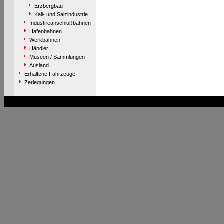
Erzbergbau
Kali- und Salzindustrie
Industrieanschlußbahnen
Hafenbahnen
Werkbahnen
Händler
Museen / Sammlungen
Ausland
Erhaltene Fahrzeuge
Zerlegungen