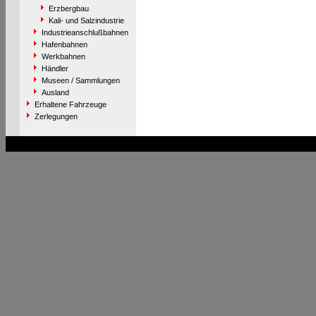
Erzbergbau
Kali- und Salzindustrie
Industrieanschlußbahnen
Hafenbahnen
Werkbahnen
Händler
Museen / Sammlungen
Ausland
Erhaltene Fahrzeuge
Zerlegungen