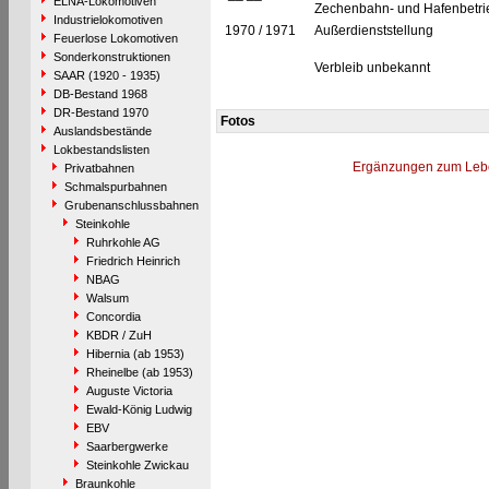
ELNA-Lokomotiven
Zechenbahn- und Hafenbetrie
Industrielokomotiven
1970 / 1971
Außerdienststellung
Feuerlose Lokomotiven
Sonderkonstruktionen
Verbleib unbekannt
SAAR (1920 - 1935)
DB-Bestand 1968
DR-Bestand 1970
Fotos
Auslandsbestände
Lokbestandslisten
Ergänzungen zum Leb
Privatbahnen
Schmalspurbahnen
Grubenanschlussbahnen
Steinkohle
Ruhrkohle AG
Friedrich Heinrich
NBAG
Walsum
Concordia
KBDR / ZuH
Hibernia (ab 1953)
Rheinelbe (ab 1953)
Auguste Victoria
Ewald-König Ludwig
EBV
Saarbergwerke
Steinkohle Zwickau
Braunkohle