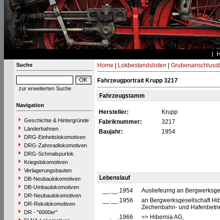
Suche
Home
|
Lokbestandslisten
|
Grubenanschluss
Fahrzeugportrait Krupp 3217
zur erweiterten Suche
Fahrzeugstamm
Navigation
Hersteller:
Krupp
Geschichte & Hintergründe
Fabriknummer:
3217
Länderbahnen
Baujahr:
1954
DRG-Einheitslokomotiven
DRG-Zahnradlokomotiven
DRG-Schmalspurlok.
Kriegslokomotiven
Verlagerungsbauten
Lebenslauf
DB-Neubaulokomotiven
DB-Umbaulokomotiven
__.__.1954
Ausliefeurng an Bergwerksg
DR-Neubaulokomotiven
__.__.1956
an Bergwerksgesellschaft Hib
DR-Rekolokomotiven
Zechenbahn- und Hafenbetrie
DR - "6000er"
__.__.1966
=> Hibernia AG,