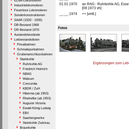
ELNA-Lokomotiven
01.01.1970
an RAG - Ruhrkohle AG, Ess
Industrielokomotiven
[09.1973 vh]
Feuerlose Lokomotiven
__.__.1974
++ [vmtl.]
Sonderkonstruktionen
SAAR (1920 - 1935)
DB-Bestand 1968
Fotos
DR-Bestand 1970
Auslandsbestände
Lokbestandslisten
Privatbahnen
Schmalspurbahnen
Grubenanschlussbahnen
Steinkohle
Ergänzungen zum Leb
Ruhrkohle AG
Friedrich Heinrich
NBAG
Walsum
Concordia
KBDR / ZuH
Hibernia (ab 1953)
Rheinelbe (ab 1953)
Auguste Victoria
Ewald-König Ludwig
EBV
Saarbergwerke
Steinkohle Zwickau
Braunkohle