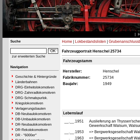
Suche
Home
|
Lokbestandslisten
|
Grubenanschluss
Fahrzeugportrait Henschel 25734
zur erweiterten Suche
Fahrzeugstamm
Navigation
Hersteller:
Henschel
Geschichte & Hintergründe
Fabriknummer:
25734
Länderbahnen
Baujahr:
1949
DRG-Einheitslokomotiven
DRG-Zahnradlokomotiven
DRG-Schmalspurlok.
Kriegslokomotiven
Verlagerungsbauten
Lebenslauf
DB-Neubaulokomotiven
DB-Umbaulokomotiven
__.__.1951
Auslieferung an Thyssen'sc
DR-Neubaulokomotiven
Gewerkschaft Walsum, Walsu
DR-Rekolokomotiven
__.__.1953
=> Bergwerksgesellschaft W
DR - "6000er"
__.__.1963
=> Bergwerksgesellschaft Wa