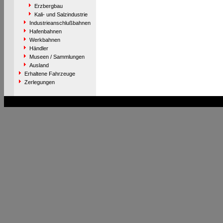
Erzbergbau
Kali- und Salzindustrie
Industrieanschlußbahnen
Hafenbahnen
Werkbahnen
Händler
Museen / Sammlungen
Ausland
Erhaltene Fahrzeuge
Zerlegungen