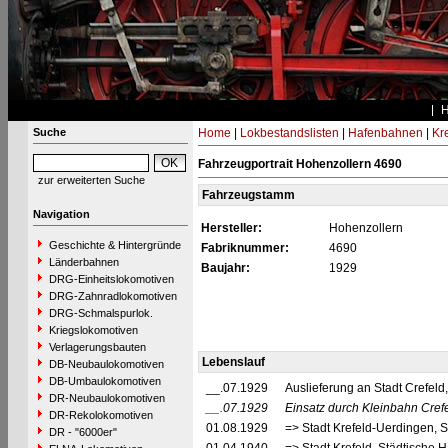
Suche
Home
|
Lokbestandslisten
|
Hafenbahnen
|
Kr
Fahrzeugportrait Hohenzollern 4690
zur erweiterten Suche
Fahrzeugstamm
Navigation
Hersteller:
Hohenzollern
Geschichte & Hintergründe
Fabriknummer:
4690
Länderbahnen
Baujahr:
1929
DRG-Einheitslokomotiven
DRG-Zahnradlokomotiven
DRG-Schmalspurlok.
Kriegslokomotiven
Verlagerungsbauten
Lebenslauf
DB-Neubaulokomotiven
DB-Umbaulokomotiven
__.07.1929
Auslieferung an Stadt Crefeld
DR-Neubaulokomotiven
__.07.1929
Einsatz durch Kleinbahn Crefe
DR-Rekolokomotiven
01.08.1929
=> Stadt Krefeld-Uerdingen, 
DR - "6000er"