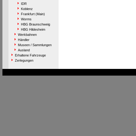
IDR
Koblenz
Frankfurt (Main)
Worms
HBG Braunschweig
HBG Hildesheim
Werkbahnen
Händler
Museen / Sammlungen
Ausland
Erhaltene Fahrzeuge
Zerlegungen