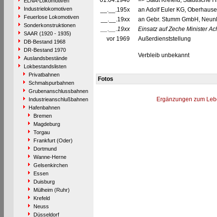
01.04.1940
=> Stadt Krefeld, Städtische 
ELNA-Lokomotiven
Industrielokomotiven
__.__.195x
an Adolf Euler KG, Oberhause
Feuerlose Lokomotiven
__.__.19xx
an Gebr. Stumm GmbH, Neunki
Sonderkonstruktionen
__.__.19xx
Einsatz auf Zeche Minister 
SAAR (1920 - 1935)
vor 1969
Außerdienststellung
DB-Bestand 1968
DR-Bestand 1970
Verbleib unbekannt
Auslandsbestände
Lokbestandslisten
Privatbahnen
Fotos
Schmalspurbahnen
Grubenanschlussbahnen
Ergänzungen zum Leb
Industrieanschlußbahnen
Hafenbahnen
Bremen
Magdeburg
Torgau
Frankfurt (Oder)
Dortmund
Wanne-Herne
Gelsenkirchen
Essen
Duisburg
Mülheim (Ruhr)
Krefeld
Neuss
Düsseldorf